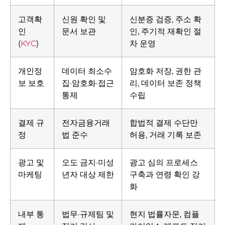
고객확
신원 확인 및
신분증 검증, 주소 확
인
문서 보관
인, 주기적 재확인 절
(
KYC
)
차 운영
개인정
데이터 최소수
암호화 저장, 권한 관
보 보호
집·암호화·접근
리, 데이터 보존 정책
통제
수립
결제 규
전자금융거래
합법적 결제 수단만
정
법 준수
허용, 거래 기록 보존
광고 및
오도 금지·미성
광고 심의 프로세스
마케팅
년자 대상 제한
구축과 연령 확인 강
화
내부 통
법무·규제팀 및
현지 법률자문, 컴플