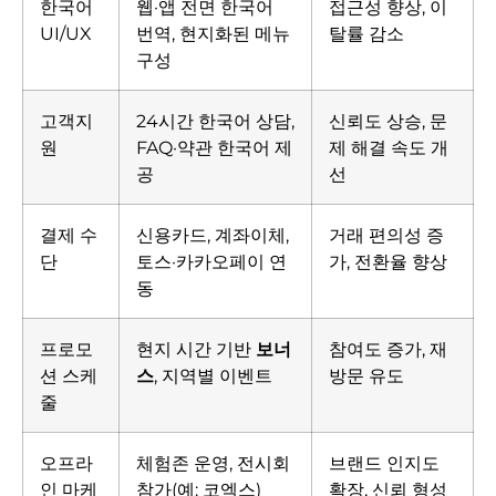
한국어
웹·앱 전면 한국어
접근성 향상, 이
UI/UX
번역, 현지화된 메뉴
탈률 감소
구성
고객지
24시간 한국어 상담,
신뢰도 상승, 문
원
FAQ·약관 한국어 제
제 해결 속도 개
공
선
결제 수
신용카드, 계좌이체,
거래 편의성 증
단
토스·카카오페이 연
가, 전환율 향상
동
프로모
현지 시간 기반
보너
참여도 증가, 재
션 스케
스
, 지역별 이벤트
방문 유도
줄
오프라
체험존 운영, 전시회
브랜드 인지도
인 마케
참가(예: 코엑스)
확장, 신뢰 형성