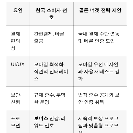
요인
한국 소비자 선
골든 너겟 전략 제안
호
결제
간편결제, 빠른
국내 결제 수단 연동
편의
출금
및 빠른 인증 도입
성
UI/UX
모바일 최적화,
모바일 우선 디자인
직관적 인터페이
과 사용자 테스트 강
스
화
보안·
규제 준수, 투명
법적 준수 공개와 보
신뢰
한 운영
안 인증 취득
프로
보너스
민감, 리
지속적 보상 프로그
모션
워드 선호
램과 맞춤형 프로모
션