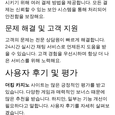
시키기 위해 여러 결제 방법을 제공합니다. 모든 결
제는 신뢰할 수 있는 보안 시스템을 통해 처리되어
안전함을 보장해요.
문제 해결 및 고객 지원
고객의 문제는 전문 상담원이 빠르게 해결합니다.
24시간 실시간 채팅 서비스로 언제든지 도움을 받
을 수 있습니다. 고객 경험을 우선시하며 항상 더 나
은 서비스를 위해 노력해요.
사용자 후기 및 평가
더킹 카지노
사이트는 많은 긍정적인 평가를 받고
있습니다. 다양한 게임과 매력적인 보너스 때문에
많은 추천을 받습니다. 하지만, 일부는 기능 개선이
필요하다고 말합니다. 사용자 후기를 자세히 살펴보
겠습니다.