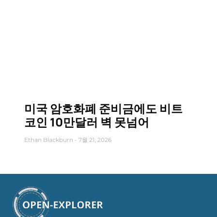
미국 암호화폐 준비금에도 비트
코인 10만달러 벽 못넘어
Ethan Blackburn
7월 21, 2026