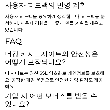
사용자 피드백의 반영 계획
사용자 피드백을 중요하게 생각합니다. 피드백을 분
석해서, 사용자 경험을 더 좋게 만들 계획을 세우고
있습니다.
FAQ
더킹 카지노사이트의 안전성은
어떻게 보장되나요?
이 사이트는 최신 SSL 암호화로 개인정보를 보호해
요. 공정한 게임 운영으로 안전한 게임 환경도 제공
해요.
가입 시 어떤 보너스를 받을 수
있나요?