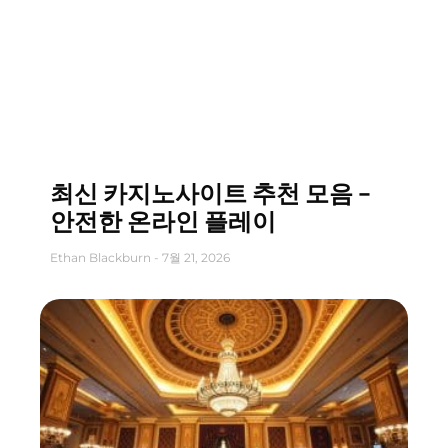
최신 카지노사이트 추천 모음 –
안전한 온라인 플레이
Ethan Blackburn
7월 21, 2026