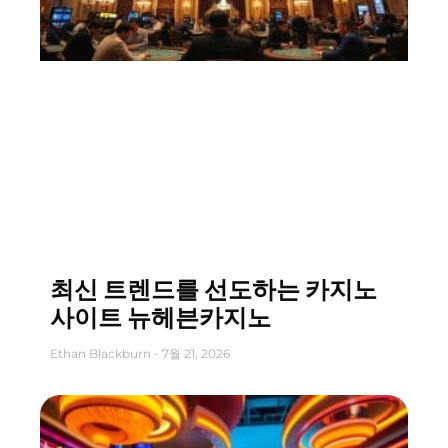
최신 트렌드를 선도하는 카지노
사이트 뉴헤븐카지노
Ethan Blackburn
7월 21, 2026