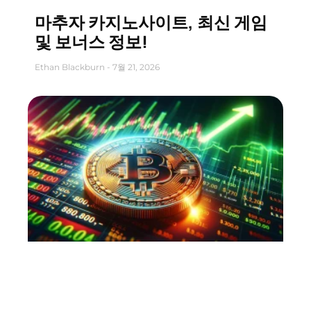
마추자 카지노사이트, 최신 게임
및 보너스 정보!
Ethan Blackburn
7월 21, 2026