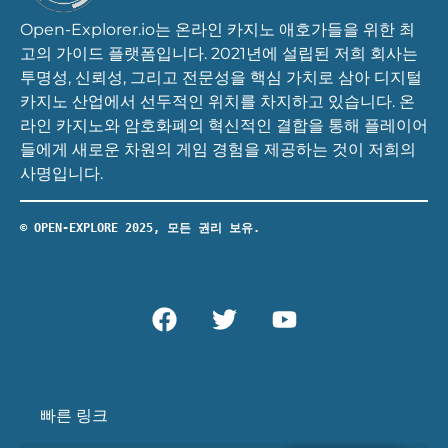
Open-Explorer.io는 온라인 카지노 애호가들을 위한 최
고의 가이드 플랫폼입니다. 2021년에 설립된 저희 회사는
투명성, 신뢰성, 그리고 전문성을 핵심 가치로 삼아 디지털
카지노 산업에서 선두적인 위치를 차지하고 있습니다. 온
라인 카지노와 암호화폐의 혁신적인 결합을 통해 플레이어
들에게 새로운 차원의 게임 경험을 제공하는 것이 저희의
사명입니다.
© OPEN-EXPLORE 2025, 모든 권리 보유.
빠른 링크