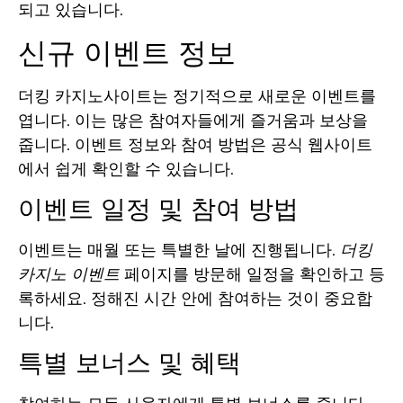
되고 있습니다.
신규 이벤트 정보
더킹 카지노사이트는 정기적으로 새로운 이벤트를
엽니다. 이는 많은 참여자들에게 즐거움과 보상을
줍니다. 이벤트 정보와 참여 방법은 공식 웹사이트
에서 쉽게 확인할 수 있습니다.
이벤트 일정 및 참여 방법
이벤트는 매월 또는 특별한 날에 진행됩니다.
더킹
카지노 이벤트
페이지를 방문해 일정을 확인하고 등
록하세요. 정해진 시간 안에 참여하는 것이 중요합
니다.
특별 보너스 및 혜택