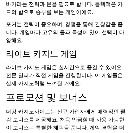
바카라는 전략과 운을 필요로 합니다. 블랙잭은 카
드의 합으로 승부를 보는 게임이에요.
포커는 전략이 중요하며, 경쟁을 통해 긴장감을 줍
니다. 게임마다 고유의 룰과 특성이 있어 선택이 다
양해요.
라이브 카지노 게임
라이브 카지노 게임은 실시간으로 즐길 수 있어요.
전문 딜러가 직접 게임을 진행합니다. 이 게임들은
실제 카지노처럼 느껴질 거에요.
프로모션 및 보너스
더킹 카지노사이트는 신규 가입자에게 매력적인 웰
컴 보너스를 제공해요. 처음 입금할 때 사용 가능한
이 보너스는 특별한 혜택을 줍니다. 게임 경험을 더