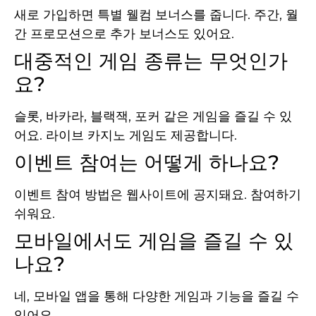
새로 가입하면 특별 웰컴 보너스를 줍니다. 주간, 월
간 프로모션으로 추가 보너스도 있어요.
대중적인 게임 종류는 무엇인가
요?
슬롯, 바카라, 블랙잭, 포커 같은 게임을 즐길 수 있
어요. 라이브 카지노 게임도 제공합니다.
이벤트 참여는 어떻게 하나요?
이벤트 참여 방법은 웹사이트에 공지돼요. 참여하기
쉬워요.
모바일에서도 게임을 즐길 수 있
나요?
네, 모바일 앱을 통해 다양한 게임과 기능을 즐길 수
있어요.