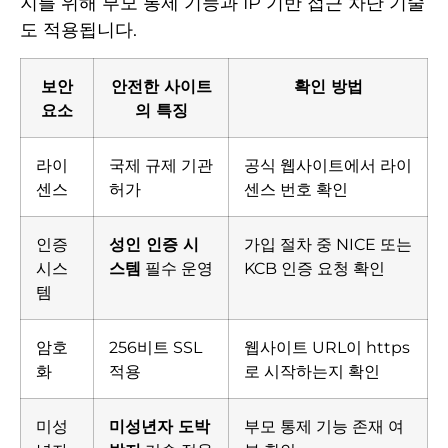
지를 위해 부모 통제 기능과 IP 기반 접근 차단 기술
도 적용됩니다.
보안
안전한 사이트
확인 방법
요소
의 특징
라이
국제 규제 기관
공식 웹사이트에서 라이
센스
허가
센스 번호 확인
인증
성인 인증 시
가입 절차 중 NICE 또는
시스
스템
필수 운영
KCB 인증 요청 확인
템
암호
256비트 SSL
웹사이트 URL이 https
화
적용
로 시작하는지 확인
미성
미성년자 도박
부모 통제 기능 존재 여