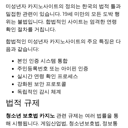
미성년자 카지노사이트의 정의는 한국의 법적 틀과
밀접한 관련이 있습니다. 19세 미만의 모든 도박 행
위는 불법입니다. 합법적인 사이트는 엄격한 연령
확인 절차를 거칩니다.
합법적인 미성년자 카지노사이트의 주요 특징은 다
음과 같습니다:
본인 인증 시스템 통합
주민등록번호 또는 아이핀 인증
실시간 연령 확인 프로세스
강화된 보안 프로토콜
독립적인 감시 체계
법적 규제
청소년 보호법 카지노
관련 규제는 여러 법률을 통
해 시행됩니다. 게임산업법, 청소년보호법, 정보통