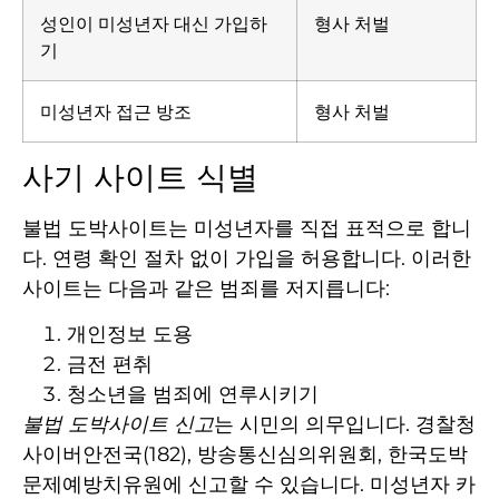
성인이 미성년자 대신 가입하
형사 처벌
기
미성년자 접근 방조
형사 처벌
사기 사이트 식별
불법 도박사이트는 미성년자를 직접 표적으로 합니
다. 연령 확인 절차 없이 가입을 허용합니다. 이러한
사이트는 다음과 같은 범죄를 저지릅니다:
개인정보 도용
금전 편취
청소년을 범죄에 연루시키기
불법 도박사이트 신고
는 시민의 의무입니다. 경찰청
사이버안전국(182), 방송통신심의위원회, 한국도박
문제예방치유원에 신고할 수 있습니다. 미성년자 카