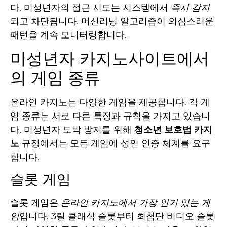
다. 미성년자의 접근 시도는 시스템에서
즉시 감지
되고 차단됩니다. 머신러닝 알고리즘이 의심스러운
패턴을 계속 모니터링합니다.
미성년자 카지노사이트에서
의 게임 종류
온라인 카지노는 다양한 게임을 제공합니다. 각 게
임 종류는 서로 다른 특징과 규칙을 가지고 있습니
다. 미성년자 도박 방지를 위해
청소년 보호법 카지
노
규정에서는 모든 게임에 성인 인증 체계를 요구
합니다.
슬롯 게임
슬롯 게임은
온라인 카지노에서 가장 인기 있는 게
임
입니다. 3릴 클래식 슬롯부터 최첨단 비디오 슬롯