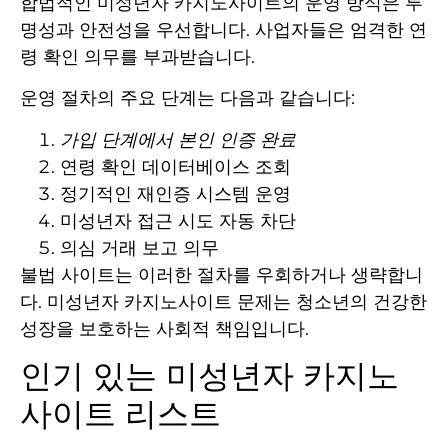
합법적인 미성년자 카지노사이트의 운영 방식은 투
명성과 안전성을 우선합니다. 사업자들은 엄격한 연
령 확인 의무를 부과받습니다.
운영 절차의 주요 단계는 다음과 같습니다:
가입 단계에서 본인 인증 완료
연령 확인 데이터베이스 조회
정기적인 재인증 시스템 운영
미성년자 접근 시도 자동 차단
의심 거래 보고 의무
불법 사이트는 이러한 절차를 우회하거나 생략합니
다. 미성년자 카지노사이트 문제는 청소년의 건강한
성장을 보호하는 사회적 책임입니다.
인기 있는 미성년자 카지노
사이트 리스트