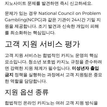
지노사이트 문제를 발견하면 즉시 신고하세요.
문제가 있는 경우 National Council on Problem
Gambling(NCPG)과 같은 기관이 24시간 기밀 지
원을 제공합니다. 조기 발견과 신속한 개입이 피해
를 최소화하는 핵심입니다.
고객 지원 서비스 평가
고객 지원 서비스는 합법적인 카지노 운영의 핵심
요소입니다. 청소년 보호법 카지노 규정을 준수하려
면 강력한 지원 체계가 필수입니다.
미성년자 출입
금지
정책을 실행하는 과정에서 고객 지원팀은 중요
한 역할을 담당합니다.
지원 옵션 종류
합법적인 온라인 카지노는 여러 고객 지원 방식을