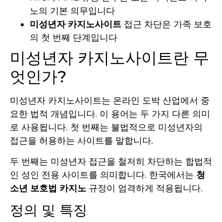
노의 기본 의무입니다
미성년자 카지노사이트
접근 차단은 가족 보호
의 첫 번째 단계입니다
미성년자 카지노사이트란 무
엇인가?
미성년자 카지노사이트는 온라인 도박 산업에서 중
요한 법적 개념입니다. 이 용어는 두 가지 다른 의미
로 사용됩니다. 첫 번째는 불법적으로 미성년자의
접근을 허용하는 사이트를 말합니다.
두 번째는 미성년자 접근을 철저히 차단하는 합법적
인 성인 전용 사이트를 의미합니다. 한국에서는
청
소년 보호법 카지노
규정이 엄격하게 적용됩니다.
정의 및 특징