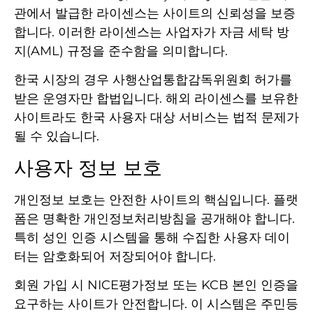
관에서 발급한 라이센스는 사이트의 신뢰성을 보증
합니다. 이러한 라이센스는 사업자가 자금 세탁 방
지(AML) 규정을 준수함을 의미합니다.
한국 시장의 경우 사행산업통합감독위원회 허가를
받은 운영자만 합법입니다. 해외 라이센스를 보유한
사이트라도 한국 사용자 대상 서비스는 법적 문제가
될 수 있습니다.
사용자 정보 보호
개인정보 보호는 안전한 사이트의 핵심입니다. 플랫
폼은 명확한 개인정보처리방침을 공개해야 합니다.
특히 성인 인증 시스템을 통해 수집한 사용자 데이
터는 암호화되어 저장되어야 합니다.
회원 가입 시 NICE평가정보 또는 KCB 본인 인증을
요구하는 사이트가 안전합니다. 이 시스템은 주민등