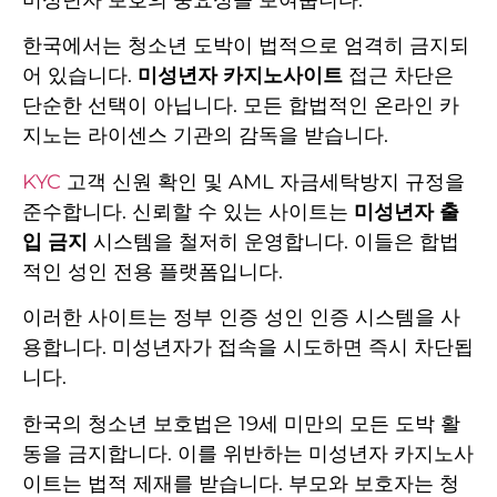
미성년자 보호의 중요성을 보여줍니다.
한국에서는 청소년 도박이 법적으로 엄격히 금지되
어 있습니다.
미성년자 카지노사이트
접근 차단은
단순한 선택이 아닙니다. 모든 합법적인 온라인 카
지노는 라이센스 기관의 감독을 받습니다.
KYC
고객 신원 확인 및 AML 자금세탁방지 규정을
준수합니다. 신뢰할 수 있는 사이트는
미성년자 출
입 금지
시스템을 철저히 운영합니다. 이들은 합법
적인 성인 전용 플랫폼입니다.
이러한 사이트는 정부 인증 성인 인증 시스템을 사
용합니다. 미성년자가 접속을 시도하면 즉시 차단됩
니다.
한국의 청소년 보호법은 19세 미만의 모든 도박 활
동을 금지합니다. 이를 위반하는 미성년자 카지노사
이트는 법적 제재를 받습니다. 부모와 보호자는 청