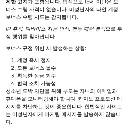
제한
고지가 포함됩니다. 법적으로 19세 미만은 보
너스 수령 자격이 없습니다. 미성년자의 타인 계정
보너스 수령 시도는 감지됩니다.
IP 추적, 디바이스 지문 인식, 행동 패턴 분석
으로 부
정 행위를 찾아냅니다.
보너스 규정 위반 시 발생하는 상황:
계정 즉시 정지
모든 보너스 몰수
획득한 상금 회수
법적 조치 가능성
청소년 도박 차단을 위해 부모는 자녀의 이메일과
휴대폰을 모니터링해야 합니다. 카지노 프로모션 메
시지를 차단하는 것이 중요합니다. 합법적인 사이트
는 미성년자에게 마케팅 메시지를 발송하지 않습니
다.