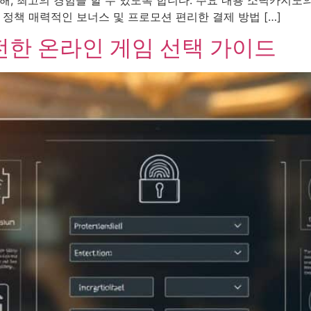
, 최고의 경험을 할 수 있도록 합니다. 주요 내용 소닉카지노
정책 매력적인 보너스 및 프로모션 편리한 결제 방법 […]
전한 온라인 게임 선택 가이드