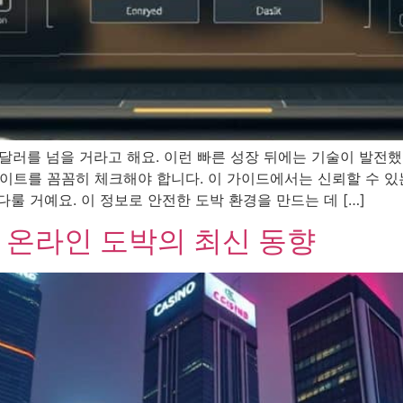
억 달러를 넘을 거라고 해요. 이런 빠른 성장 뒤에는 기술이 발전
이트를 꼼꼼히 체크해야 합니다. 이 가이드에서는 신뢰할 수 있
룰 거예요. 이 정보로 안전한 도박 환경을 만드는 데 […]
 온라인 도박의 최신 동향