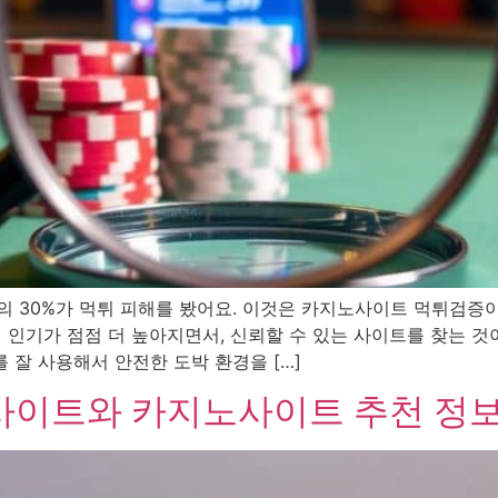
거의 30%가 먹튀 피해를 봤어요. 이것은 카지노사이트 먹튀검증
의 인기가 점점 더 높아지면서, 신뢰할 수 있는 사이트를 찾는 
 잘 사용해서 안전한 도박 환경을 […]
토사이트와 카지노사이트 추천 정