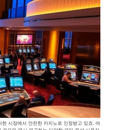
러한 시장에서 안전한 카지노로 인정받고 있죠. 여