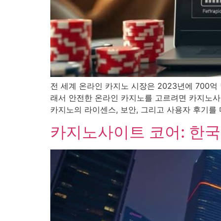
전 세계 온라인 카지노 시장은 2023년에 700
래서 안전한 온라인 카지노를 고르려면 카지노사
카지노의 라이센스, 보안, 그리고 사용자 후기를 다
카지노사이트 코어: 한국