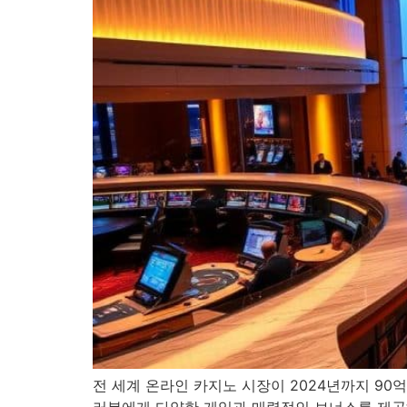
전 세계 온라인 카지노 시장이 2024년까지 9