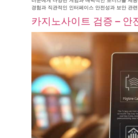
러분에게 다양한 게임과 매력적인 보너스를 제공해
경험과 직관적인 인터페이스 안전성과 보안 관련 
카지노사이트 검증 – 안