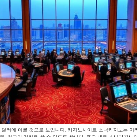
0억 달러에 이를 것으로 보입니다. 카지노사이트 소닉카지노는 이