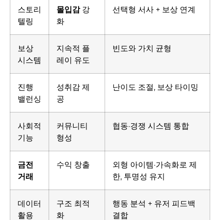
스토리
몰입감
강
선택형 서사 + 보상 연계
텔링
화
보상
지속적 플
빈도와 가치 균형
시스템
레이 유도
진행
성취감 제
난이도 조절, 보상 타이밍
밸런싱
공
사회적
커뮤니티
협동·경쟁 시스템 통합
기능
형성
금전
수익 창출
외형 아이템·가속화로 제
거래
한, 투명성 유지
데이터
구조 최적
행동 분석 + 유저 피드백
활용
화
결합