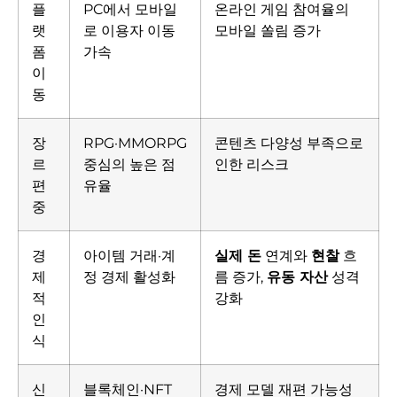
플
PC에서 모바일
온라인 게임 참여율의
랫
로 이용자 이동
모바일 쏠림 증가
폼
가속
이
동
장
RPG·MMORPG
콘텐츠 다양성 부족으로
르
중심의 높은 점
인한 리스크
편
유율
중
경
아이템 거래·계
실제 돈
연계와
현찰
흐
제
정 경제 활성화
름 증가,
유동 자산
성격
적
강화
인
식
신
블록체인·NFT
경제 모델 재편 가능성