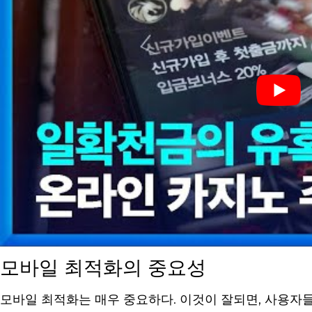
모바일 최적화의 중요성
모바일 최적화는 매우 중요하다. 이것이 잘되면, 사용자들이