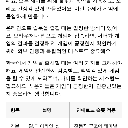
예요. 보는 재미를 위해 불꽃과 용암을 사용하고, 소
리도 긴장감 있게 만들었어요. 이런 주제가 게임에
몰입하게 만듭니다.
온라인으로 슬롯을 즐길 때는 일정한 방식이 있어
요. 브라우저나 앱으로 게임에 접속하면, 서버가 게
임의 결과를 결정해요. 게임이 공정한지 확인하기
위해 외부 인증과 독립적인 테스트도 중요해요.
한국에서 게임을 출시할 때는 여러 가지를 고려해야
해요. 게임이 안전한지 검증받고, 책임감 있게 게임
을 할 수 있게 도와주며, 나이를 확인하는 시스템도
필요해요. 사용자들은 게임이 공정한지, 인증받았는
지 중요하게 생각합니다.
항목
설명
인페르노 슬롯 적용
기본
릴, 페이라인, 심
전통적 구조에 테마별