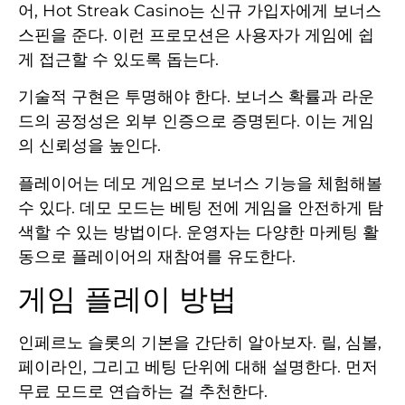
어, Hot Streak Casino는 신규 가입자에게 보너스
스핀을 준다. 이런 프로모션은 사용자가 게임에 쉽
게 접근할 수 있도록 돕는다.
기술적 구현은 투명해야 한다. 보너스 확률과 라운
드의 공정성은 외부 인증으로 증명된다. 이는 게임
의 신뢰성을 높인다.
플레이어는 데모 게임으로 보너스 기능을 체험해볼
수 있다. 데모 모드는 베팅 전에 게임을 안전하게 탐
색할 수 있는 방법이다. 운영자는 다양한 마케팅 활
동으로 플레이어의 재참여를 유도한다.
게임 플레이 방법
인페르노 슬롯의 기본을 간단히 알아보자. 릴, 심볼,
페이라인, 그리고 베팅 단위에 대해 설명한다. 먼저
무료 모드로 연습하는 걸 추천한다.