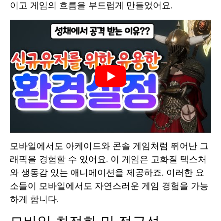
이고 게임의 흐름을 부드럽게 만들었어요.
모바일에서도 아케이드와 콘솔 게임처럼 뛰어난 그
래픽을 경험할 수 있어요. 이 게임은 고화질 텍스처
와 생동감 있는 애니메이션을 제공하죠. 이러한 요
소들이 모바일에서도 자연스러운 게임 경험을 가능
하게 합니다.