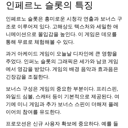
인페르노 슬롯의 특징
인페르노 슬롯은 흥미로운 시청각 연출과 보너스 구
조로 이루어져 있다. 고해상도 텍스처와 세밀한 애
니메이션으로 몰입감을 높인다. 이 게임은 데모를
통해 무료로 체험해볼 수 있다.
과거 아케이드 게임이 오늘날 디자인에 큰 영향을
주었다. 인퍼노 슬롯의 그래픽은 세가와 남코 게임
에서 영감을 받았다. 게임의 배경 음악과 효과음은
긴장감을 조절한다.
보너스 구성은 게임의 중요한 부분이다. 프리스핀,
와일드 심볼, 스캐터 등이 기본적으로 제공된다. 여
기에 미니 게임과 추가 보너스 스핀이 더해져 플레
이어의 참여를 유도한다.
프로모션은 신규 사용자 확보에 중요하다. 예를 들