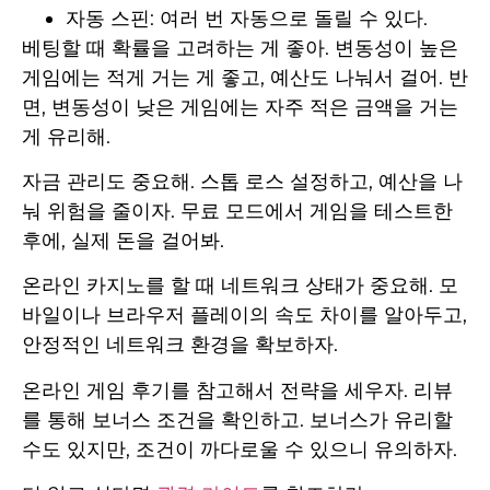
자동 스핀: 여러 번 자동으로 돌릴 수 있다.
베팅할 때 확률을 고려하는 게 좋아. 변동성이 높은
게임에는 적게 거는 게 좋고, 예산도 나눠서 걸어. 반
면, 변동성이 낮은 게임에는 자주 적은 금액을 거는
게 유리해.
자금 관리도 중요해. 스톱 로스 설정하고, 예산을 나
눠 위험을 줄이자. 무료 모드에서 게임을 테스트한
후에, 실제 돈을 걸어봐.
온라인 카지노를 할 때 네트워크 상태가 중요해. 모
바일이나 브라우저 플레이의 속도 차이를 알아두고,
안정적인 네트워크 환경을 확보하자.
온라인 게임 후기를 참고해서 전략을 세우자. 리뷰
를 통해 보너스 조건을 확인하고. 보너스가 유리할
수도 있지만, 조건이 까다로울 수 있으니 유의하자.