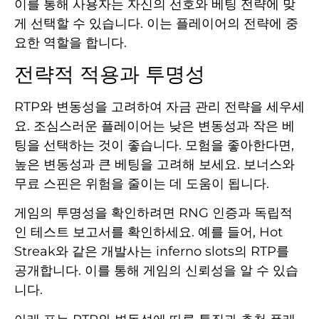
이를 통해 사용자는 자신의 선호와 베팅 전략에 맞
게 선택할 수 있습니다. 이는 플레이어의 전략에 중
요한 역할을 합니다.
전략적 적용과 투명성
RTP와 변동성을 고려하여 자금 관리 전략을 세우세
요. 조심스러운 플레이어는 낮은 변동성과 작은 베
팅을 선택하는 것이 좋습니다. 모험을 좋아한다면,
높은 변동성과 큰 베팅을 고려해 보세요. 보너스와
무료 스핀은 위험을 줄이는 데 도움이 됩니다.
게임의 투명성을 확인하려면 RNG 인증과 독립적
인 테스트 보고서를 확인하세요. 예를 들어, Hot
Streak와 같은 개발사는 inferno slots의 RTP를
공개합니다. 이를 통해 게임의 신뢰성을 알 수 있습
니다.