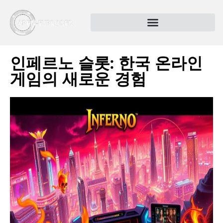
인페르노 슬롯: 한국 온라인
게임의 새로운 경험