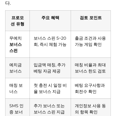
다.
프로모
주요 혜택
검토 포인트
션 유형
무예치
보너스 스핀 5~20
출금 조건과 사용
보너스
회, 즉시 체험 가능
가능 게임 확인
스핀
예치금
입금액 매칭, 추가
매칭 비율과 최대
보너스
베팅 자금 제공
보너스 한도 검토
매칭 보
첫 충전 시 일정 비
베팅 요구사항과
너스
율 보너스 지급
회전수 확인
SMS 인
추가 보너스 또는
개인정보 사용 동
증 보너
보너스 스핀 지급
의 항목 확인