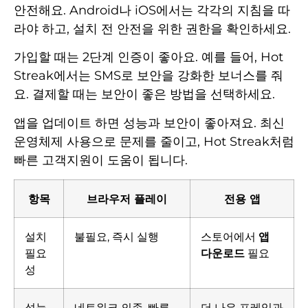
안전해요. Android나 iOS에서는 각각의 지침을 따
라야 하고, 설치 전 안전을 위한 권한을 확인하세요.
가입할 때는 2단계 인증이 좋아요. 예를 들어, Hot
Streak에서는 SMS로 보안을 강화한 보너스를 줘
요. 결제할 때는 보안이 좋은 방법을 선택하세요.
앱을 업데이트 하면 성능과 보안이 좋아져요. 최신
운영체제 사용으로 문제를 줄이고, Hot Streak처럼
빠른 고객지원이 도움이 됩니다.
항목
브라우저 플레이
전용 앱
설치
불필요, 즉시 실행
스토어에서
앱
필요
다운로드
필요
성
성능
네트워크 의존, 빠른
더 나은 프레임과