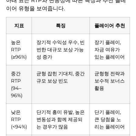
아래 표는 RTP와 변동성에 따른 특징과 추천 플레
이어 유형을 보여줍니다.
지표
특징
플레이어 추천
높은
장기적 수익성 우수, 빈
장기 플레이,
RTP
번한 대규모 보상 가능
자금 여유가
(≥96%)
성 증가
있는 플레이어
중간
균형 잡힌 기대치, 중간
균형형 전략과
RTP
규모 보상 빈도
보수적 보너스
(94–
활용
96%)
낮은
단기적 흥미 유발, 높은
단기 플레이,
RTP
변동성과 함께 제공되
큰 당첨을 노
(<94%)
는 경우가 많음
리는 플레이어