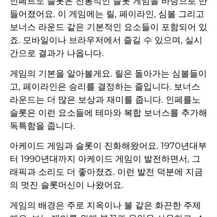
인페르노 슬롯은 전통적인 슬롯 게임을 바탕으로 만
들어졌어요. 이 게임에는 릴, 페이라인, 심볼 그리고
보너스 라운드 같은 기본적인 요소들이 포함되어 있
죠. 모바일이나 브라우저에서 즐길 수 있으며, 실시
간으로 결과가 나옵니다.
게임의 기본을 알아볼게요. 릴은 돌아가는 심볼들이
고, 페이라인은 승리를 결정하는 줄입니다. 보너스
라운드는 더 많은 보상과 재미를 줍니다. 인페를노
슬롯은 이런 요소들에 테마와 복합 보너스를 추가해
독특함을 줍니다.
아케이드 게임과 슬롯이 진화해왔어요. 1970년대부
터 1990년대까지 아케이드 게임이 발전하면서, 그
래픽과 소리도 더 좋아졌죠. 이런 발전 덕분에 지금
의 멋진 슬롯머신이 나왔어요.
게임의 배경은 주로 지옥이나 불 같은 화끈한 주제