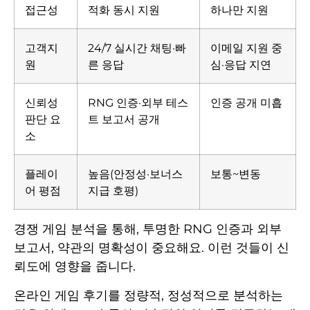
접근성
적화 동시 지원
하나만 지원
고객지
24/7 실시간 채팅·빠
이메일 지원 중
원
른 응답
심·응답 지연
신뢰성
RNG 인증·외부 테스
인증 공개 미흡
판단 요
트 보고서 공개
소
플레이
높음(안정성·보너스
보통~변동
어 평점
지급 호평)
경쟁 게임 분석을 통해, 투명한 RNG 인증과 외부
보고서, 약관의 명확성이 중요해요. 이런 것들이 신
뢰도에 영향을 줍니다.
온라인 게임 후기를 정량적, 정성적으로 분석하는