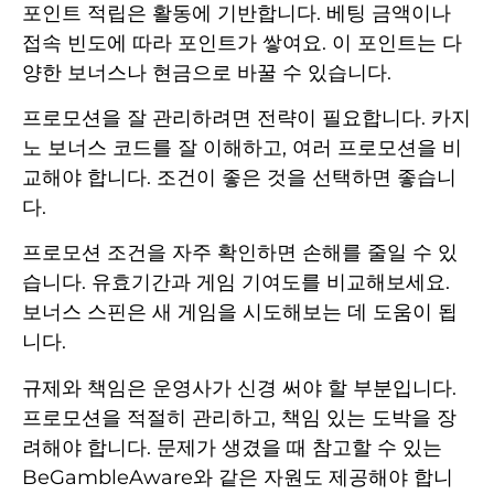
포인트 적립은 활동에 기반합니다. 베팅 금액이나
접속 빈도에 따라 포인트가 쌓여요. 이 포인트는 다
양한 보너스나 현금으로 바꿀 수 있습니다.
프로모션을 잘 관리하려면 전략이 필요합니다. 카지
노 보너스 코드를 잘 이해하고, 여러 프로모션을 비
교해야 합니다. 조건이 좋은 것을 선택하면 좋습니
다.
프로모션 조건을 자주 확인하면 손해를 줄일 수 있
습니다. 유효기간과 게임 기여도를 비교해보세요.
보너스 스핀은 새 게임을 시도해보는 데 도움이 됩
니다.
규제와 책임은 운영사가 신경 써야 할 부분입니다.
프로모션을 적절히 관리하고, 책임 있는 도박을 장
려해야 합니다. 문제가 생겼을 때 참고할 수 있는
BeGambleAware와 같은 자원도 제공해야 합니