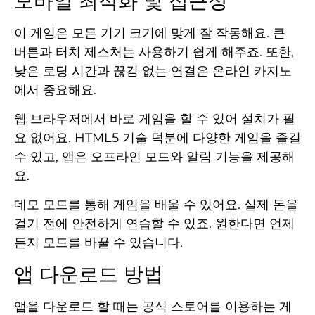
모바일 최적화 및 접근성
이 게임은 모든 기기 크기에 맞게 잘 작동해요. 큰
버튼과 터치 제스처는 사용하기 쉽게 해주죠. 또한,
낮은 로딩 시간과 끊김 없는 연결은 온라인 카지노
에서 중요해요.
웹 브라우저에서 바로 게임을 할 수 있어 설치가 필
요 없어요. HTML5 기술 덕분에 다양한 게임을 즐길
수 있고, 앱은 오프라인 모드와 알림 기능을 제공해
요.
데모 모드를 통해 게임을 배울 수 있어요. 실제 돈을
걸기 전에 안전하게 연습할 수 있죠. 원한다면 언제
든지 모드를 바꿀 수 있습니다.
앱 다운로드 방법
앱을 다운로드 할 때는 공식 스토어를 이용하는 게