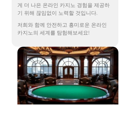
게 더 나은 온라인 카지노 경험을 제공하
기 위해 끊임없이 노력할 것입니다.
저희와 함께 안전하고 흥미로운 온라인
카지노의 세계를 탐험해보세요!