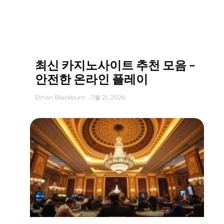
최신 카지노사이트 추천 모음 –
안전한 온라인 플레이
Ethan Blackburn
7월 21, 2026