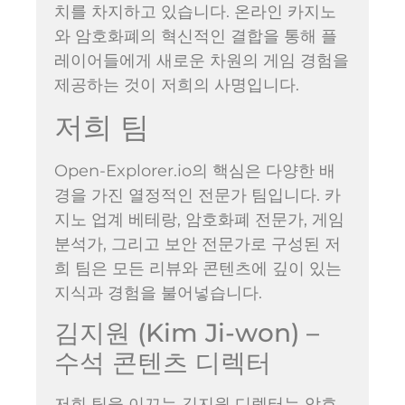
치를 차지하고 있습니다. 온라인 카지노
와 암호화폐의 혁신적인 결합을 통해 플
레이어들에게 새로운 차원의 게임 경험을
제공하는 것이 저희의 사명입니다.
저희 팀
Open-Explorer.io의 핵심은 다양한 배
경을 가진 열정적인 전문가 팀입니다. 카
지노 업계 베테랑, 암호화폐 전문가, 게임
분석가, 그리고 보안 전문가로 구성된 저
희 팀은 모든 리뷰와 콘텐츠에 깊이 있는
지식과 경험을 불어넣습니다.
김지원 (Kim Ji-won) –
수석 콘텐츠 디렉터
저희 팀을 이끄는 김지원 디렉터는 암호