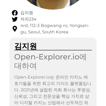
김지원
저자234
4rd, 112-3 Bogwang-ro, Yongsan-
gu, Seoul, South Korea
김지원
Open-Explorer.io에
대하여
Open-Explorer.io는 온라인 카지노 애
호가들을 위한 최고의 가이드 플랫폼입니
다. 2021년에 설립된 저희 회사는 투명성,
신뢰성, 그리고 전문성을 핵심 가치로 삼
아 디지털 카지노 산업에서 선두적인 위