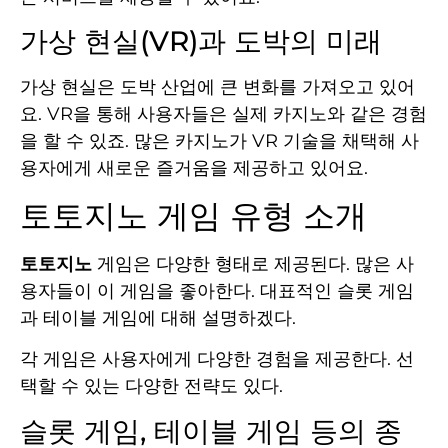
가상 현실(VR)과 도박의 미래
가상 현실은 도박 산업에 큰 변화를 가져오고 있어
요. VR을 통해 사용자들은 실제 카지노와 같은 경험
을 할 수 있죠. 많은 카지노가 VR 기술을 채택해 사
용자에게 새로운 즐거움을 제공하고 있어요.
토토지노 게임 유형 소개
토토지노
게임은 다양한 형태로 제공된다. 많은 사
용자들이 이 게임을 좋아한다. 대표적인 슬롯 게임
과 테이블 게임에 대해 설명하겠다.
각 게임은 사용자에게 다양한 경험을 제공한다. 선
택할 수 있는 다양한 전략도 있다.
슬롯 게임, 테이블 게임 등의 종