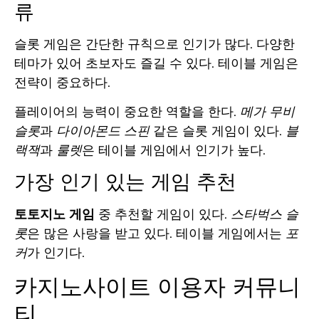
류
슬롯 게임은 간단한 규칙으로 인기가 많다. 다양한
테마가 있어 초보자도 즐길 수 있다. 테이블 게임은
전략이 중요하다.
플레이어의 능력이 중요한 역할을 한다.
메가 무비
슬롯
과
다이아몬드 스핀
같은 슬롯 게임이 있다.
블
랙잭
과
룰렛
은 테이블 게임에서 인기가 높다.
가장 인기 있는 게임 추천
토토지노 게임
중 추천할 게임이 있다.
스타벅스 슬
롯
은 많은 사랑을 받고 있다. 테이블 게임에서는
포
커
가 인기다.
카지노사이트 이용자 커뮤니
티