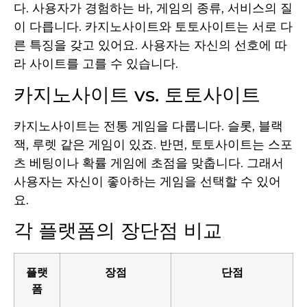
다. 사용자가 경험하는 바, 게임의 종류, 서비스의 질
이 다릅니다. 카지노사이트와 토토사이트는 서로 다
른 특징을 갖고 있어요. 사용자는 자신의 선호에 따
라 사이트를 고를 수 있습니다.
카지노사이트 vs. 토토사이트
카지노사이트는 전통 게임을 다룹니다. 슬롯, 블랙
잭, 루렛 같은 게임이 있죠. 반면, 토토사이트는 스포
츠 베팅이나 확률 게임에 초점을 맞춥니다. 그래서
사용자는 자신이 좋아하는 게임을 선택할 수 있어
요.
각 플랫폼의 장단점 비교
플랫
장점
단점
폼