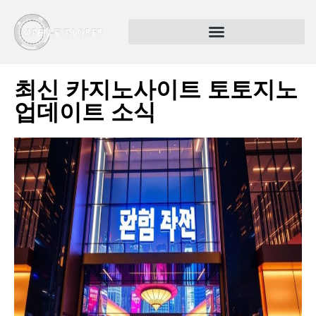
최신 카지노사이트 토토지노
업데이트 소식