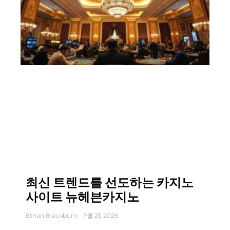
최신 트렌드를 선도하는 카지노
사이트 뉴헤븐카지노
Ethan Blackburn
7월 21, 2026