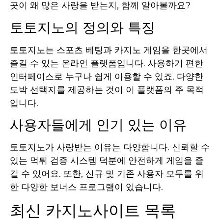
곳이 왜 많은 사랑을 받는지, 함께 알아볼까요?
토토지노의 정의와 특징
토토지노는 스포츠 베팅과 카지노 게임을 한곳에서
즐길 수 있는 온라인 플랫폼입니다. 사용하기 편한
인터페이스로 누구나 쉽게 이용할 수 있죠. 다양한
도박 선택지를 제공하는 것이 이 플랫폼의 주 목적
입니다.
사용자들에게 인기 있는 이유
토토지노가 사랑받는 이유는 다양합니다. 신뢰할 수
있는 먹튀 검증 시스템 덕분에 안전하게 게임을 즐
길 수 있어요. 또한, 신규 및 기존 사용자 모두를 위
한 다양한 보너스 프로그램이 있습니다.
최신 카지노사이트 목록