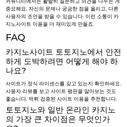
커뮤니티에서는 활발히 질문하고 의견을 나누는 게
중요해요. 자신의 문제나 궁금한 점을 올리고, 다른
사용자의 조언을 받을 수 있습니다. 이런 소통이 카
지노사이트 이용을 더 재미있게 만들죠.
FAQ
카지노사이트 토토지노에서 안전
하게 도박하려면 어떻게 해야 하
나요?
사이트가 정식 라이센스를 갖고 있는지 확인하세요.
사용자 리뷰를 보고 사이트 평판을 알아보는 것도
좋습니다. 먹튀 검증된 사이트 이용을 추천합니다.
토토지노와 일반 온라인 카지노
의 가장 큰 차이점은 무엇인가