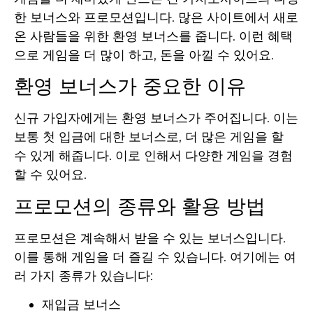
한 보너스와 프로모션입니다. 많은 사이트에서 새로
온 사람들을 위한 환영 보너스를 줍니다. 이런 혜택
으로 게임을 더 많이 하고, 돈을 아낄 수 있어요.
환영 보너스가 중요한 이유
신규 가입자에게는 환영 보너스가 주어집니다. 이는
보통 첫 입금에 대한 보너스로, 더 많은 게임을 할
수 있게 해줍니다. 이로 인해서 다양한 게임을 경험
할 수 있어요.
프로모션의 종류와 활용 방법
프로모션은 계속해서 받을 수 있는 보너스입니다.
이를 통해 게임을 더 즐길 수 있습니다. 여기에는 여
러 가지 종류가 있습니다:
재입금 보너스