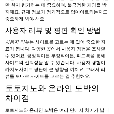
만 한지 평가하는 데 중요하며, 불공정한 게임을 방
지해요. 규제 정보가 정기적으로 업데이트되는지도
중요하게 봐야 해요.
사용자 리뷰 및 평판 확인 방법
사용자 리뷰
는 사이트를 고르는 데 있어 중요한 자
료가 됩니다. 다양한 곳에서 사용자 경험을 조사할
수 있어요. 긍정적이든 부정적이든, 피드백을 통해
사이트의 신뢰성을 알 수 있습니다. 사용자 경험이
카지노사이트 평판에 큰 영향을 끼쳐요. 그래서 리
뷰를 토대로 사이트를 고르는 걸 추천해요.
토토지노와 온라인 도박의
차이점
토토지노와 온라인 도박은 여러 면에서 차이가 납니