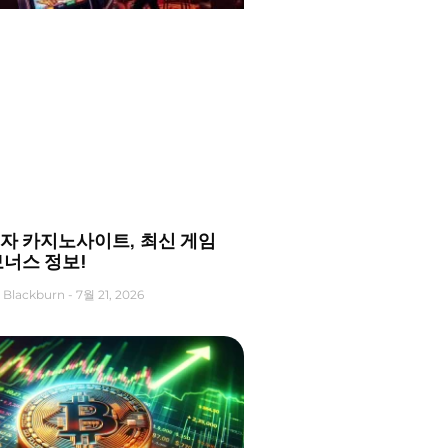
자 카지노사이트, 최신 게임
보너스 정보!
 Blackburn
7월 21, 2026