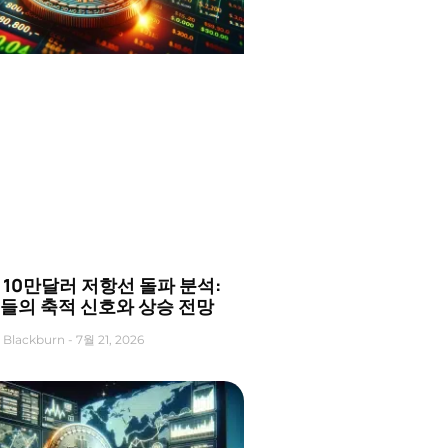
C 10만달러 저항선 돌파 분석:
들의 축적 신호와 상승 전망
 Blackburn
7월 21, 2026