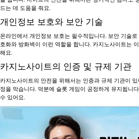
드는 데 도움을 줘요.
개인정보 보호와 보안 기술
온라인에서 개인정보 보호는 필수적입니다. 보안 기술로 
호화와 방화벽이 이런 역할을 합니다. 카지노사이트는 
해요.
카지노사이트의 인증 및 규제 기관
카지노사이트의 안전을 위해서는 인증과 규제 기관이 있
정을 막습니다. 덕분에 슬롯 게임이 공정하게 유지됩니다
수 있어요.