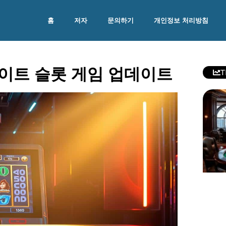
홈
저자
문의하기
개인정보 처리방침
이트 슬롯 게임 업데이트
T