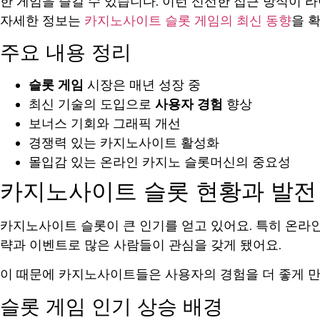
한 게임을 즐길 수 있습니다. 이런 신선한 접근 방식이 
자세한 정보는
카지노사이트 슬롯 게임의 최신 동향
을 
주요 내용 정리
슬롯 게임
시장은 매년 성장 중
최신 기술의 도입으로
사용자 경험
향상
보너스 기회와 그래픽 개선
경쟁력 있는 카지노사이트 활성화
몰입감 있는 온라인 카지노 슬롯머신의 중요성
카지노사이트 슬롯 현황과 발전
카지노사이트 슬롯이 큰 인기를 얻고 있어요. 특히 온라인
략과 이벤트로 많은 사람들이 관심을 갖게 됐어요.
이 때문에 카지노사이트들은 사용자의 경험을 더 좋게 만
슬롯 게임 인기 상승 배경