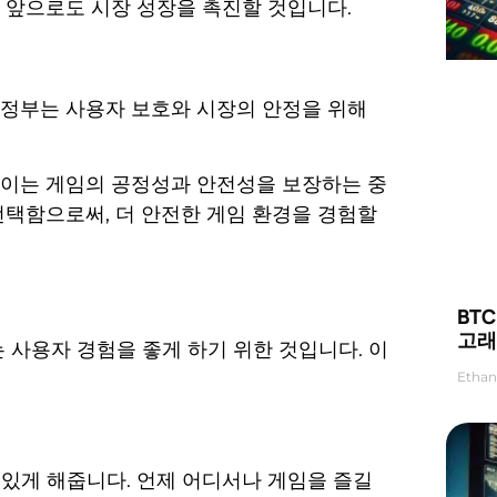
 앞으로도 시장 성장을 촉진할 것입니다.
 정부는 사용자 보호와 시장의 안정을 위해
 이는 게임의 공정성과 안전성을 보장하는 중
선택함으로써, 더 안전한 게임 환경을 경험할
BT
고래
 사용자 경험을 좋게 하기 위한 것입니다. 이
Ethan
있게 해줍니다. 언제 어디서나 게임을 즐길