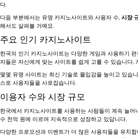
다.
다음 부분에서는 유명 카지노사이트와 사용자 수,
시장 
해서도 살펴볼 거예요.
주요 인기 카지노사이트
한국의 인기 카지노사이트는 다양한 게임과 사용하기 편
자들은 자신에게 맞는 사이트를 쉽게 고를 수 있습니다. 
몇몇 유명 사이트는 최신 기술로 몰입감을 높이고 있습니다
스로 사용자들을 사로잡습니다.
이용자 수와 시장 규모
한국에서 카지노사이트를 사용하는 사람들이 계속 늘어나
수 천억 원에 이르며 지속적으로 성장하고 있답니다.
다양한 프로모션과 이벤트가 더 많은 사용자들을 유치합