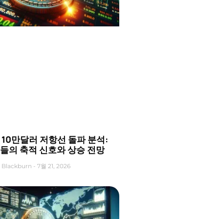
C 10만달러 저항선 돌파 분석:
들의 축적 신호와 상승 전망
 Blackburn
7월 21, 2026