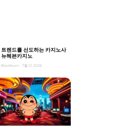
 트렌드를 선도하는 카지노사
 뉴헤븐카지노
 Blackburn
7월 21, 2026