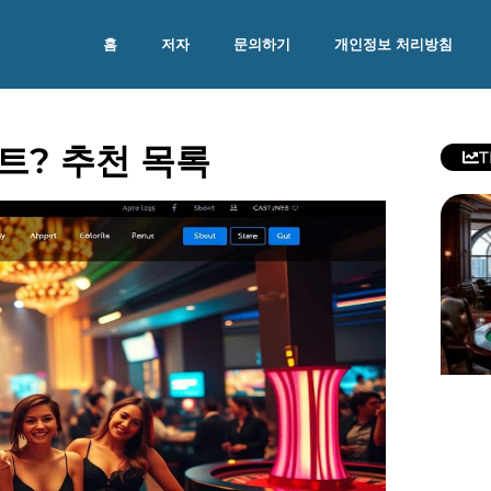
홈
저자
문의하기
개인정보 처리방침
트? 추천 목록
T