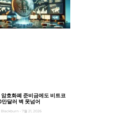
 암호화폐 준비금에도 비트코
10만달러 벽 못넘어
 Blackburn
7월 21, 2026