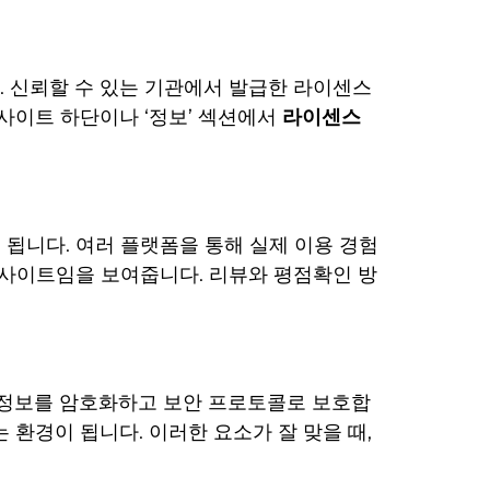
. 신뢰할 수 있는 기관에서 발급한 라이센스
 사이트 하단이나 ‘정보’ 섹션에서
라이센스
됩니다. 여러 플랫폼을 통해 실제 이용 경험
노사이트임을 보여줍니다. 리뷰와 평점확인 방
정보를 암호화하고 보안 프로토콜로 보호합
 환경이 됩니다. 이러한 요소가 잘 맞을 때,