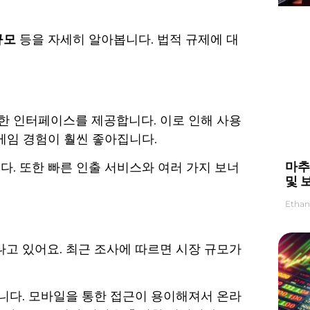
규모
등을 자세히 알아봅니다. 법적 규제에 대
한 인터페이스를 제공합니다. 이로 인해 사용
게임 경험이 훨씬 좋아집니다.
마추
. 또한 빠른 인출 서비스와 여러 가지 보너
및 
Ethan
고 있어요. 최근 조사에 따르면 시장 규모가
니다. 모바일을 통한 접근이 용이해져서 온라