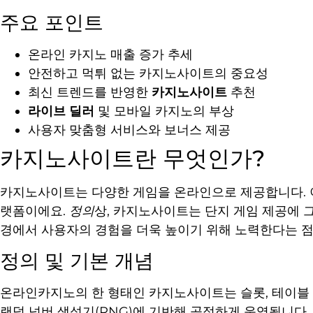
주요 포인트
온라인 카지노 매출 증가 추세
안전하고 먹튀 없는 카지노사이트의 중요성
최신 트렌드를 반영한
카지노사이트
추천
라이브 딜러
및 모바일 카지노의 부상
사용자 맞춤형 서비스와 보너스 제공
카지노사이트란 무엇인가?
카지노사이트는 다양한 게임을 온라인으로 제공합니다. 이
랫폼이에요.
정의
상, 카지노사이트는 단지 게임 제공에 
경에서 사용자의 경험을 더욱 높이기 위해 노력한다는 점
정의 및 기본 개념
온라인카지노의 한 형태인 카지노사이트는 슬롯, 테이블 
랜덤 넘버 생성기(RNG)에 기반해 공정하게 운영됩니다