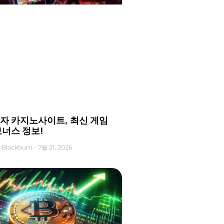
자 카지노사이트, 최신 게임
보너스 정보!
 Blackburn
7월 21, 2026