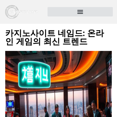
카지노사이트 네임드: 온라
인 게임의 최신 트렌드