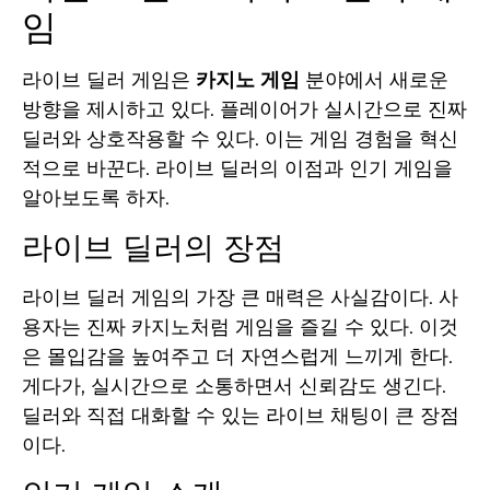
임
라이브 딜러 게임은
카지노 게임
분야에서 새로운
방향을 제시하고 있다. 플레이어가 실시간으로 진짜
딜러와 상호작용할 수 있다. 이는 게임 경험을 혁신
적으로 바꾼다. 라이브 딜러의 이점과 인기 게임을
알아보도록 하자.
라이브 딜러의 장점
라이브 딜러 게임의 가장 큰 매력은 사실감이다. 사
용자는 진짜 카지노처럼 게임을 즐길 수 있다. 이것
은 몰입감을 높여주고 더 자연스럽게 느끼게 한다.
게다가, 실시간으로 소통하면서 신뢰감도 생긴다.
딜러와 직접 대화할 수 있는 라이브 채팅이 큰 장점
이다.