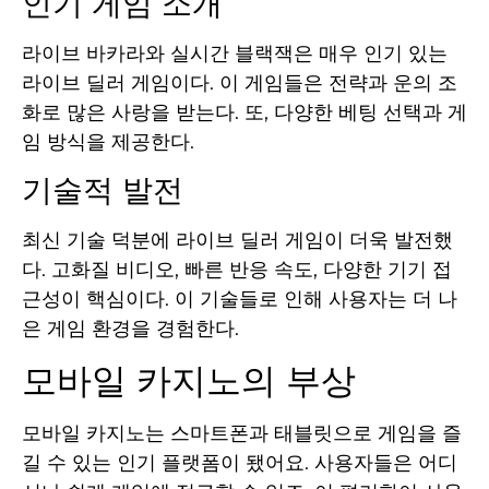
인기 게임 소개
라이브 바카라와 실시간 블랙잭은 매우 인기 있는
라이브 딜러 게임이다. 이 게임들은 전략과 운의 조
화로 많은 사랑을 받는다. 또, 다양한 베팅 선택과 게
임 방식을 제공한다.
기술적 발전
최신 기술 덕분에 라이브 딜러 게임이 더욱 발전했
다. 고화질 비디오, 빠른 반응 속도, 다양한 기기 접
근성이 핵심이다. 이 기술들로 인해 사용자는 더 나
은 게임 환경을 경험한다.
모바일 카지노의 부상
모바일 카지노는 스마트폰과 태블릿으로 게임을 즐
길 수 있는 인기 플랫폼이 됐어요. 사용자들은 어디