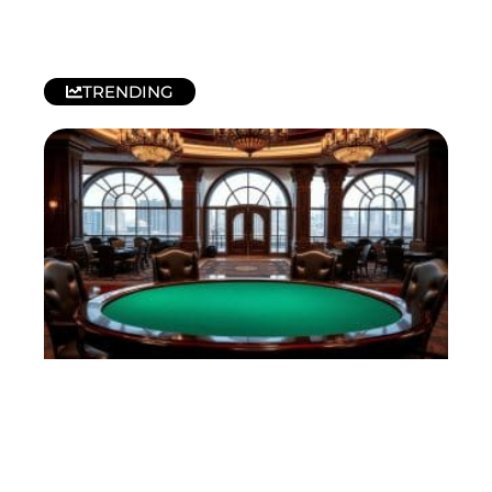
TRENDING