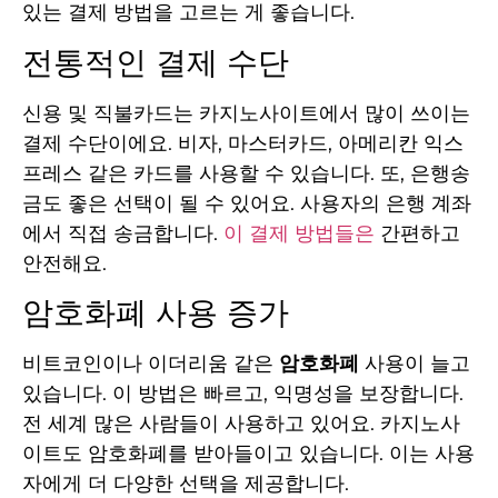
있는 결제 방법을 고르는 게 좋습니다.
전통적인 결제 수단
신용 및 직불카드는 카지노사이트에서 많이 쓰이는
결제 수단이에요. 비자, 마스터카드, 아메리칸 익스
프레스 같은 카드를 사용할 수 있습니다. 또, 은행송
금도 좋은 선택이 될 수 있어요. 사용자의 은행 계좌
에서 직접 송금합니다.
이 결제 방법들은
간편하고
안전해요.
암호화폐 사용 증가
비트코인이나 이더리움 같은
암호화폐
사용이 늘고
있습니다. 이 방법은 빠르고, 익명성을 보장합니다.
전 세계 많은 사람들이 사용하고 있어요. 카지노사
이트도 암호화폐를 받아들이고 있습니다. 이는 사용
자에게 더 다양한 선택을 제공합니다.