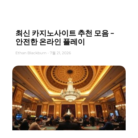
최신 카지노사이트 추천 모음 –
안전한 온라인 플레이
Ethan Blackburn
7월 21, 2026