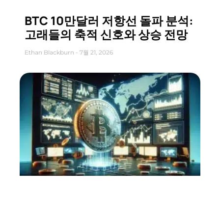
BTC 10만달러 저항선 돌파 분석:
고래들의 축적 신호와 상승 전망
Ethan Blackburn
7월 21, 2026