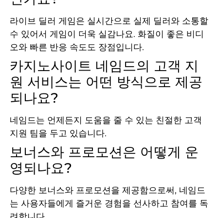
라이브 딜러 게임은 실시간으로 실제 딜러와 소통할
수 있어서 게임이 더욱 실감나요. 화질이 좋은 비디
오와 빠른 반응 속도도 장점입니다.
카지노사이트 네임드의 고객 지
원 서비스는 어떤 방식으로 제공
되나요?
네임드는 언제든지 도움을 줄 수 있는 친절한 고객
지원 팀을 두고 있습니다.
보너스와 프로모션은 어떻게 운
영되나요?
다양한 보너스와 프로모션을 제공함으로써, 네임드
는 사용자들에게 즐거운 경험을 선사하고 참여를 독
려합니다.