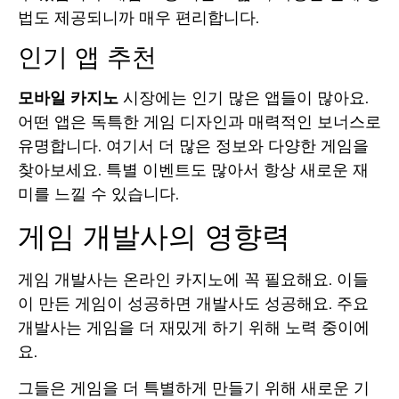
법도 제공되니까 매우 편리합니다.
인기 앱 추천
모바일 카지노
시장에는 인기 많은 앱들이 많아요.
어떤 앱은 독특한 게임 디자인과 매력적인 보너스로
유명합니다. 여기서 더 많은 정보와 다양한 게임을
찾아보세요. 특별 이벤트도 많아서 항상 새로운 재
미를 느낄 수 있습니다.
게임 개발사의 영향력
게임 개발사는 온라인 카지노에 꼭 필요해요. 이들
이 만든 게임이 성공하면 개발사도 성공해요. 주요
개발사는 게임을 더 재밌게 하기 위해 노력 중이에
요.
그들은 게임을 더 특별하게 만들기 위해 새로운 기