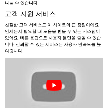
나눌 수 있습니다.
고객 지원 서비스
친절한 고객 서비스도 이 사이트의 큰 장점이에요.
언제든지 필요할 때 도움을 받을 수 있는 시스템이
있어요. 빠른 응답으로 사용자 불만을 줄일 수 있습
니다. 신뢰할 수 있는 서비스는 사용자 만족도를 높
여줍니다.