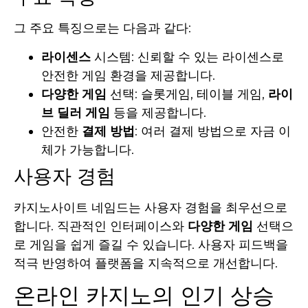
그 주요 특징으로는 다음과 같다:
라이센스
시스템: 신뢰할 수 있는 라이센스로
안전한 게임 환경을 제공합니다.
다양한 게임
선택: 슬롯게임, 테이블 게임,
라이
브 딜러 게임
등을 제공합니다.
안전한
결제 방법
: 여러 결제 방법으로 자금 이
체가 가능합니다.
사용자 경험
카지노사이트 네임드는 사용자 경험을 최우선으로
합니다. 직관적인 인터페이스와
다양한 게임
선택으
로 게임을 쉽게 즐길 수 있습니다. 사용자 피드백을
적극 반영하여 플랫폼을 지속적으로 개선합니다.
온라인 카지노의 인기 상승