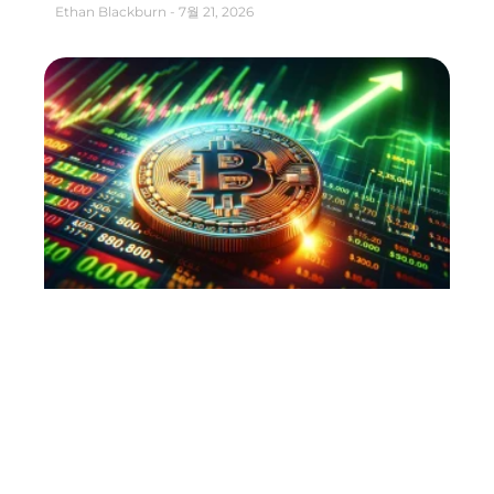
Ethan Blackburn
7월 21, 2026