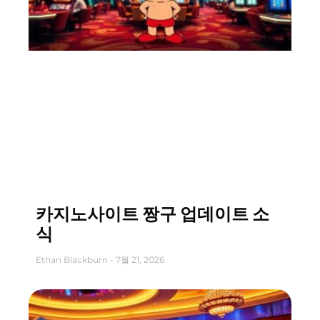
카지노사이트 짱구 업데이트 소
식
Ethan Blackburn
7월 21, 2026