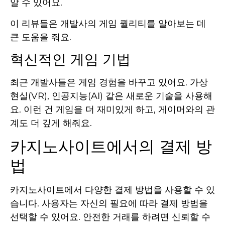
알 수 있어요.
이 리뷰들은 개발사의 게임 퀄리티를 알아보는 데
큰 도움을 줘요.
혁신적인 게임 기법
최근 개발사들은 게임 경험을 바꾸고 있어요. 가상
현실(VR), 인공지능(AI) 같은 새로운 기술을 사용해
요. 이런 건 게임을 더 재미있게 하고, 게이머와의 관
계도 더 깊게 해줘요.
카지노사이트에서의 결제 방
법
카지노사이트에서 다양한 결제 방법을 사용할 수 있
습니다. 사용자는 자신의 필요에 따라 결제 방법을
선택할 수 있어요. 안전한 거래를 하려면 신뢰할 수