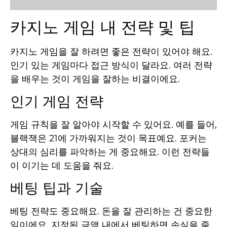
카지노 게임 내 전략 및 팁
카지노 게임을 잘 하려면 좋은 전략이 있어야 해요.
인기 있는 게임마다 접근 방식이 달라요. 여러 전략
을 배우는 것이 게임을 잘하는 비결이에요.
인기 게임 전략
게임 규칙을 잘 알아야 시작할 수 있어요. 예를 들어,
블랙잭은 21에 가까워지는 것이 목표예요. 포커는
상대의 심리를 파악하는 게 중요해요. 이런 전략들
이 이기는 데 도움을 줘요.
베팅 팁과 기술
베팅 전략도 중요해요. 돈을 잘 관리하는 건 중요한
일이에요. 지정된 금액 내에서 베팅하면 손실을 줄