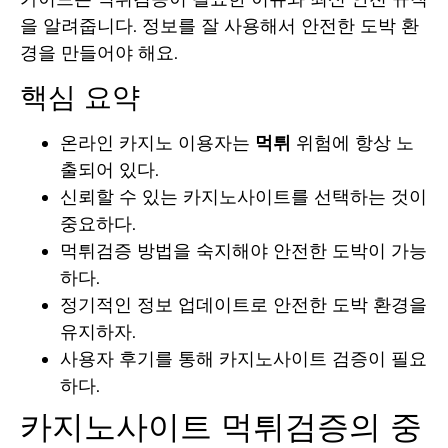
을 알려줍니다. 정보를 잘 사용해서 안전한 도박 환
경을 만들어야 해요.
핵심 요약
온라인 카지노 이용자는
먹튀
위험에 항상 노
출되어 있다.
신뢰할 수 있는 카지노사이트를 선택하는 것이
중요하다.
먹튀검증 방법을 숙지해야 안전한 도박이 가능
하다.
정기적인 정보 업데이트로 안전한 도박 환경을
유지하자.
사용자 후기를 통해 카지노사이트 검증이 필요
하다.
카지노사이트 먹튀검증의 중