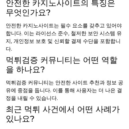
안전한 카지노사이트의 특징은
무엇인가요?
안전한 카지노사이트는 필수 요소를 갖추고 있어야
합니다. 이는 라이선스 준수, 철저한 보안 시스템 유
지, 개인정보 보호 및 신뢰할 결제 수단을 포함합니
다.
먹튀검증 커뮤니티는 어떤 역할
을 하나요?
먹튀검증 커뮤니티는 안전한 사이트 추천과 정보 공
유에 중점을 둡니다. 이를 통해 사용자는 더 나은 결
정을 내릴 수 있습니다.
최근 먹튀 사건에서 어떤 사례가
있나요?