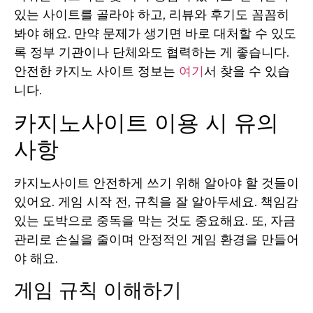
있는 사이트를 골라야 하고, 리뷰와 후기도 꼼꼼히
봐야 해요. 만약 문제가 생기면 바로 대처할 수 있도
록 정부 기관이나 단체와도 협력하는 게 좋습니다.
안전한 카지노 사이트 정보는
여기
서 찾을 수 있습
니다.
카지노사이트 이용 시 유의
사항
카지노사이트 안전하게 쓰기 위해 알아야 할 것들이
있어요. 게임 시작 전, 규칙을 잘 알아두세요. 책임감
있는 도박으로 중독을 막는 것도 중요해요. 또, 자금
관리로 손실을 줄이며 안정적인 게임 환경을 만들어
야 해요.
게임 규칙 이해하기