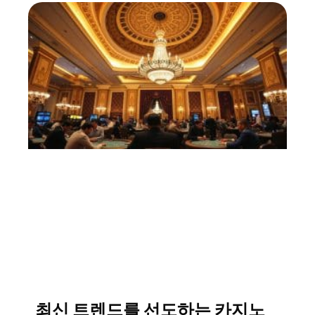
최신 트렌드를 선도하는 카지노