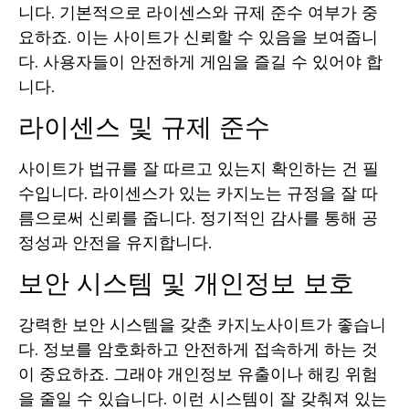
니다. 기본적으로 라이센스와 규제 준수 여부가 중
요하죠. 이는 사이트가 신뢰할 수 있음을 보여줍니
다. 사용자들이 안전하게 게임을 즐길 수 있어야 합
니다.
라이센스 및 규제 준수
사이트가 법규를 잘 따르고 있는지 확인하는 건 필
수입니다. 라이센스가 있는 카지노는 규정을 잘 따
름으로써 신뢰를 줍니다. 정기적인 감사를 통해 공
정성과 안전을 유지합니다.
보안 시스템 및 개인정보 보호
강력한 보안 시스템을 갖춘 카지노사이트가 좋습니
다. 정보를 암호화하고 안전하게 접속하게 하는 것
이 중요하죠. 그래야 개인정보 유출이나 해킹 위험
을 줄일 수 있습니다. 이런 시스템이 잘 갖춰져 있는