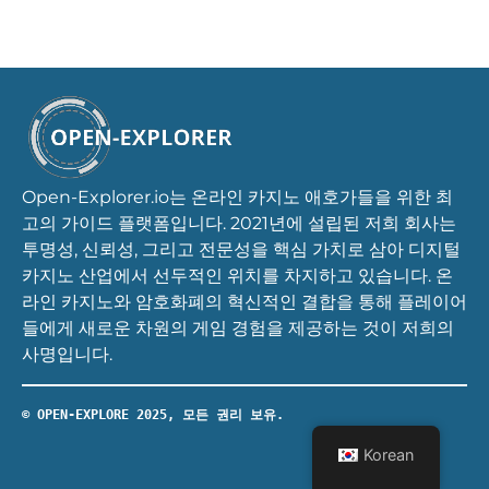
Open-Explorer.io는 온라인 카지노 애호가들을 위한 최
고의 가이드 플랫폼입니다. 2021년에 설립된 저희 회사는
투명성, 신뢰성, 그리고 전문성을 핵심 가치로 삼아 디지털
카지노 산업에서 선두적인 위치를 차지하고 있습니다. 온
라인 카지노와 암호화폐의 혁신적인 결합을 통해 플레이어
들에게 새로운 차원의 게임 경험을 제공하는 것이 저희의
사명입니다.
© OPEN-EXPLORE 2025, 모든 권리 보유.
Korean