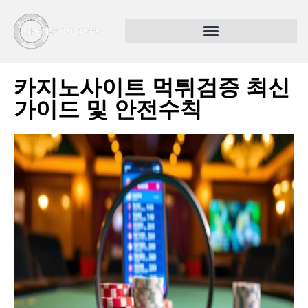
카지노사이트 먹튀검증 최신
가이드 및 안전수칙