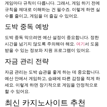
게임마다 규칙이 다릅니다. 그래서, 게임 하기 전에
규칙을 제대로 이해하는 건 필수죠. 이렇게 하면 실
수를 줄이고, 게임을 더 즐길 수 있어요.
도박 중독 예방
도박 중독 막으려면 예산 설정이 중요합니다. 정한
시간을 넘기지 않도록 주의해야 해요.
여기
서 도움
받을 수 있는 정보와 지원 프로그램이 있어요.
자금 관리 전략
자금 관리는 도박 습관을 좋게 하는 데 중요합니다.
예산 안에서 게임하고, 승패에 따른 감정을 적게 하
세요. 이렇게 하면 장기적으로 게임을 안정적으로
할 수 있어요.
최신 카지노사이트 추천