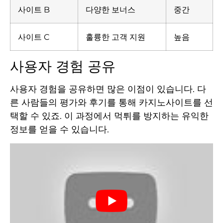
사이트 B
다양한 보너스
중간
사이트 C
훌륭한 고객 지원
높음
사용자 경험 공유
사용자 경험을 공유하면 많은 이점이 있습니다. 다
른 사람들의 평가와 후기를 통해 카지노사이트를 선
택할 수 있죠. 이 과정에서 먹튀를 방지하는 유익한
정보를 얻을 수 있습니다.