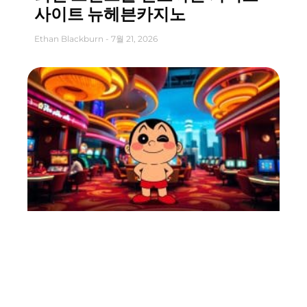
사이트 뉴헤븐카지노
Ethan Blackburn
7월 21, 2026