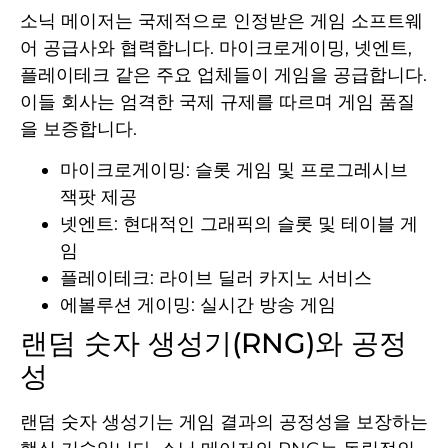
소닉 메이저는 국제적으로 인정받은 게임 소프트웨
어 공급사와 협력합니다. 마이크로게이밍, 넷엔트,
플레이테크 같은 주요 업체들이 게임을 공급합니다.
이들 회사는 엄격한 국제 규제를 따르며 게임 품질
을 보증합니다.
마이크로게이밍: 슬롯 게임 및 프로그레시브
잭팟 제공
넷엔트: 현대적인 그래픽의 슬롯 및 테이블 게
임
플레이테크: 라이브 딜러 카지노 서비스
에볼루션 게이밍: 실시간 방송 게임
랜덤 숫자 생성기(RNG)와 공정
성
랜덤 숫자 생성기는 게임 결과의 공정성을 보장하는