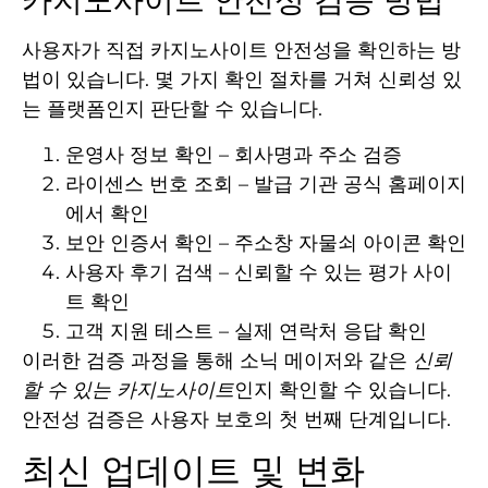
카지노사이트 안전성 검증 방법
사용자가 직접 카지노사이트 안전성을 확인하는 방
법이 있습니다. 몇 가지 확인 절차를 거쳐 신뢰성 있
는 플랫폼인지 판단할 수 있습니다.
운영사 정보 확인 – 회사명과 주소 검증
라이센스 번호 조회 – 발급 기관 공식 홈페이지
에서 확인
보안 인증서 확인 – 주소창 자물쇠 아이콘 확인
사용자 후기 검색 – 신뢰할 수 있는 평가 사이
트 확인
고객 지원 테스트 – 실제 연락처 응답 확인
이러한 검증 과정을 통해 소닉 메이저와 같은
신뢰
할 수 있는 카지노사이트
인지 확인할 수 있습니다.
안전성 검증은 사용자 보호의 첫 번째 단계입니다.
최신 업데이트 및 변화