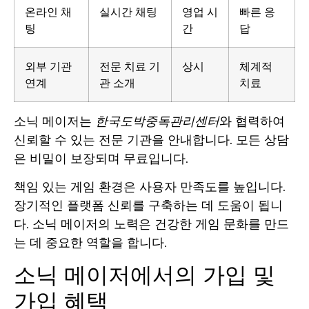
온라인 채
실시간 채팅
영업 시
빠른 응
팅
간
답
외부 기관
전문 치료 기
상시
체계적
연계
관 소개
치료
소닉 메이저는
한국도박중독관리센터
와 협력하여
신뢰할 수 있는 전문 기관을 안내합니다. 모든 상담
은 비밀이 보장되며 무료입니다.
책임 있는 게임 환경은 사용자 만족도를 높입니다.
장기적인 플랫폼 신뢰를 구축하는 데 도움이 됩니
다. 소닉 메이저의 노력은 건강한 게임 문화를 만드
는 데 중요한 역할을 합니다.
소닉 메이저에서의 가입 및
가입 혜택