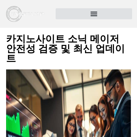
카지노사이트 소닉 메이저
안전성 검증 및 최신 업데이
트