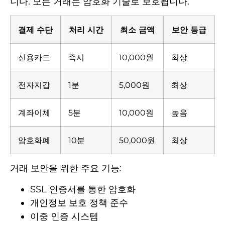
니다. 모든 거래는 암호화 기술로 보호됩니다.
결제 수단
처리 시간
최소 금액
보안 등급
신용카드
즉시
10,000원
최상
전자지갑
1분
5,000원
최상
계좌이체
5분
10,000원
높음
암호화폐
10분
50,000원
최상
거래 보안을 위한 주요 기능:
SSL 인증서를 통한 암호화
개인정보 보호 정책 준수
이중 인증 시스템