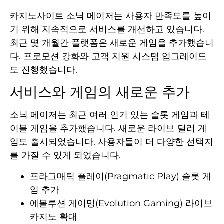
카지노사이트 소닉 메이저는 사용자 만족도를 높이
기 위해 지속적으로 서비스를 개선하고 있습니다.
최근 몇 개월간 플랫폼은 새로운 게임을 추가했습니
다. 프로모션 강화와 고객 지원 시스템 업그레이드
도 진행했습니다.
서비스와 게임의 새로운 추가
소닉 메이저는 최근 여러 인기 있는 슬롯 게임과 테
이블 게임을 추가했습니다. 새로운 라이브 딜러 게
임도 출시되었습니다. 사용자들이 더 다양한 선택지
를 가질 수 있게 되었습니다.
프라그매틱 플레이(Pragmatic Play) 슬롯 게
임 추가
에볼루션 게이밍(Evolution Gaming) 라이브
카지노 확대