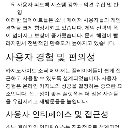
사용자 피드백 시스템 강화 – 의견 수집 및 반
영
이러한 업데이트들은 소닉 메이저 사용자들의 게임
경험을 크게 향상시키고 있습니다. 게임 선택의 폭
이 넓어지고 보상이 증가했습니다. 문제 해결이 빨
라지면서 전반적인 만족도가 높아지고 있습니다.
사용자 경험 및 편의성
카지노사이트 소닉 메이저는 플레이어들이 쉽게 접
근하고 사용할 수 있도록 설계되었습니다. 사용자
경험은 온라인 카지노의 성공을 결정하는 중요한 요
소입니다. 접근성이 좋은 플랫폼은 더 많은 사람들
을 유입시키고 재방문율을 높입니다.
사용자 인터페이스 및 접근성
소닉 메이저의 인터페이스는 직관적으로 설계되었