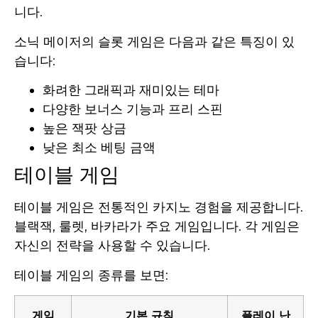
니다.
소닉 메이저의 슬롯 게임은 다음과 같은 특징이 있
습니다:
화려한 그래픽과 재미있는 테마
다양한 보너스 기능과 프리 스핀
높은 잭팟 상금
낮은 최소 베팅 금액
테이블 게임
테이블 게임은 전통적인 카지노 경험을 제공합니다.
블랙잭, 룰렛, 바카라가 주요 게임입니다. 각 게임은
자신의 전략을 사용할 수 있습니다.
테이블 게임의 종류를 보면:
게임
기본 규칙
플레이 난