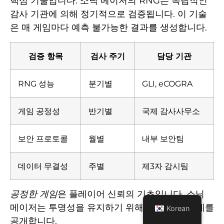
핵심 기술입니다. 소닉 메이저의 RNG는 독립적인
감사 기관에 의해 정기적으로 검증됩니다. 이 기술
은 매 게임마다 예측 불가능한 결과를 생성합니다.
검증 항목
검사 주기
담당 기관
RNG 성능
분기별
GLI, eCOGRA
게임 공정성
반기별
국제 감사사무소
보안 프로토콜
월별
내부 보안팀
데이터 무결성
주별
제3자 감시팀
공정한 게임
은 플레이어 신뢰의 기초입니다. 소닉
메이저는 투명성을 유지하기 위해 게임 결과 통계를
Korean
공개합니다.