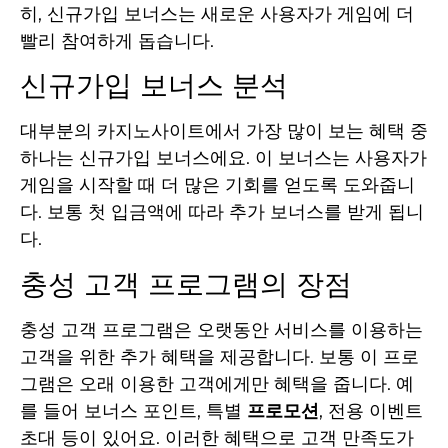
히, 신규가입 보너스는 새로운 사용자가 게임에 더
빨리 참여하게 돕습니다.
신규가입 보너스 분석
대부분의 카지노사이트에서 가장 많이 보는 혜택 중
하나는 신규가입 보너스에요. 이 보너스는 사용자가
게임을 시작할 때 더 많은 기회를 얻도록 도와줍니
다. 보통 첫 입금액에 따라 추가 보너스를 받게 됩니
다.
충성 고객 프로그램의 장점
충성 고객 프로그램은 오랫동안 서비스를 이용하는
고객을 위한 추가 혜택을 제공합니다. 보통 이 프로
그램은 오래 이용한 고객에게만 혜택을 줍니다. 예
를 들어 보너스 포인트, 특별
프로모션
, 전용 이벤트
초대 등이 있어요. 이러한 혜택으로 고객 만족도가