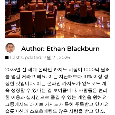
Author: Ethan Blackburn
Last Updated:
7월 21, 2026
2023년 전 세계 온라인 카지노 시장이 1000억 달러
를 넘길 거라고 해요. 이는 지난해보다 10% 이상 성
장한 것입니다. 이는 온라인 카지노가 앞으로도 계
속 성장할 수 있다는 걸 보여줍니다. 사람들은 편리
한 이용과 실시간으로 즐길 수 있는 게임을 원해요.
그중에서도 라이브 카지노가 특히 주목받고 있어요.
슬롯머신과 스포츠베팅도 많은 사랑을 받고 있죠.