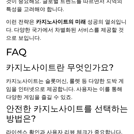
것이 중요해요. 글로벌 트렌드를 따르면서 지역의
특성을 고려해야 합니다.
이런 전략은
카지노사이트의 미래
성공의 열쇠입니
다. 다양한 국가에서 차별화된 서비스를 제공할 것
으로 보입니다.
FAQ
카지노사이트란 무엇인가요?
카지노사이트는 슬롯머신, 룰렛 등 다양한 도박 게
임을 인터넷으로 제공합니다. 사용자는 이를 통해
다양한 게임을 즐길 수 있죠.
안전한 카지노사이트를 선택하는
방법은?
라이센스 확인과 사용자 리뷰 체크가 중요합니다.