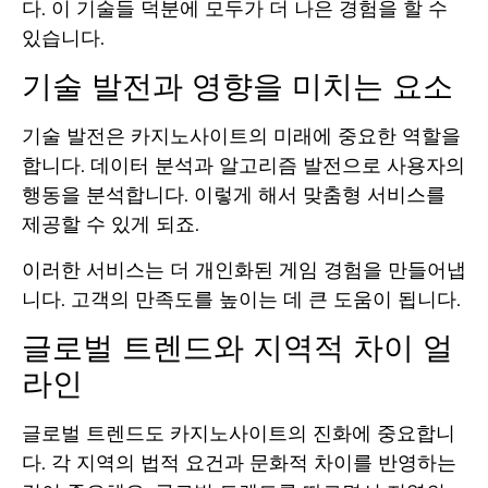
다. 이 기술들 덕분에 모두가 더 나은 경험을 할 수
있습니다.
기술 발전과 영향을 미치는 요소
기술 발전은 카지노사이트의 미래에 중요한 역할을
합니다. 데이터 분석과 알고리즘 발전으로 사용자의
행동을 분석합니다. 이렇게 해서 맞춤형 서비스를
제공할 수 있게 되죠.
이러한 서비스는 더 개인화된 게임 경험을 만들어냅
니다. 고객의 만족도를 높이는 데 큰 도움이 됩니다.
글로벌 트렌드와 지역적 차이 얼
라인
글로벌 트렌드도 카지노사이트의 진화에 중요합니
다. 각 지역의 법적 요건과 문화적 차이를 반영하는