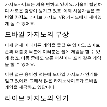
카지노사이트는 계속 변하고 있어요. 기술이 발전하
며 새로운 경향이 생기고 있죠. 이제 사용자들은
모
바일 카지노
, 라이브 카지노, VR 카지노에서 재미있
게 놀 수 있어요.
모바일 카지노의 부상
이제 언제 어디서든 게임을 즐길 수 있어요. 스마트
폰과 태블릿 덕분에 여러분은 쉽게 게임을 할 수 있
게 됐죠. 이동 중에도 슬롯 머신이나 포커 같은 게임
을 할 수 있어요.
이런 접근 용이성 덕분에 모바일 카지노가 인기를
얻고 있어요. 그래서 많은 카지노사이트가 모바일
게임을 제공하고 있답니다.
라이브 카지노의 인기