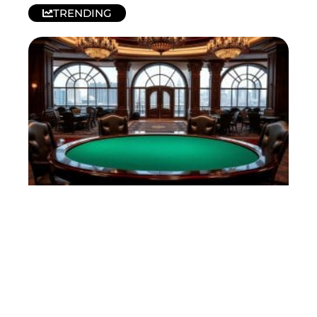
TRENDING