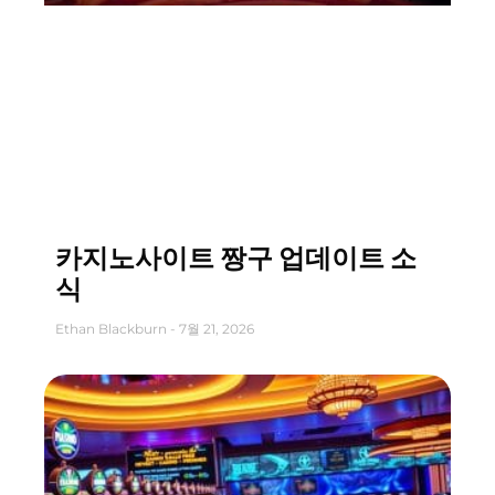
카지노사이트 짱구 업데이트 소
식
Ethan Blackburn
7월 21, 2026