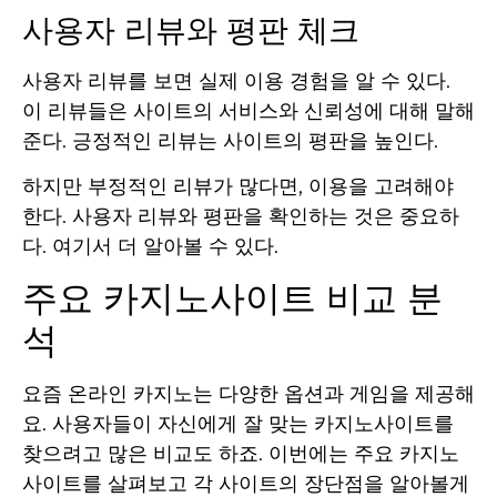
사용자 리뷰와 평판 체크
사용자 리뷰를 보면 실제 이용 경험을 알 수 있다.
이 리뷰들은 사이트의 서비스와 신뢰성에 대해 말해
준다. 긍정적인 리뷰는 사이트의 평판을 높인다.
하지만 부정적인 리뷰가 많다면, 이용을 고려해야
한다. 사용자 리뷰와 평판을 확인하는 것은 중요하
다. 여기서 더 알아볼 수 있다.
주요 카지노사이트 비교 분
석
요즘 온라인 카지노는 다양한 옵션과 게임을 제공해
요. 사용자들이 자신에게 잘 맞는 카지노사이트를
찾으려고 많은 비교도 하죠. 이번에는 주요 카지노
사이트를 살펴보고 각 사이트의 장단점을 알아볼게