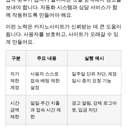
보내야 합니다. 자동화 시스템과 상담 서비스가 함
께 작동하도록 만들어야 해요.
이런 노력은 카지노사이트가 신뢰받는 데 큰 도움이
됩니다. 사용자를 보호하고, 사이트가 오래갈 수 있
게 만들어요.
구분
주요 내용
실행 예시
자가
사용자 스스로
일주일 단위 차단, 계정
제한
접속·배팅 제한
일시 중지 요청 기능
계정
설정
시간·
일일·주간 지출
경고 알림, 강제 로그아
금액
과 접속 시간 제
웃, 입금 차단
제한
한