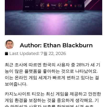
Author: Ethan Blackburn
Last Updated:
7월 22, 2026
최근 조사에 따르면 한국의 사용자 중 28%가 새 기
능이 많은 플랫폼을 좋아하는 것으로 나타났어요.
이는 온라인 게임 세계가 빠르게 변하고 있다는 걸
보여줍니다.
카지노사이트 티모는 최신 게임을 제공하고 안전한
게임 환경을 보장하는 것을 중요하게 생각해요. 기
술 안정성과 사용자 보호를 한꺼번에 신경 쓰죠.