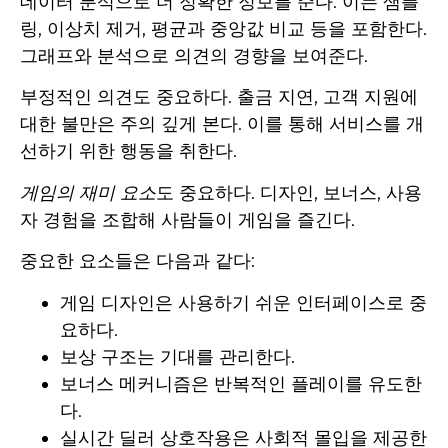
데이터 분석으로 더 정확한 정보를 준다. 이는 샘플
링, 이상치 제거, 평균과 중앙값 비교 등을 포함한다.
그래프와 분석으로 의견의 경향을 보여준다.
부정적인 의견도 중요하다. 출금 지연, 고객 지원에
대한 불만은 주의 깊게 본다. 이를 통해 서비스를 개
선하기 위한 행동을 취한다.
게임의 재미 요소
도 중요하다. 디자인, 보너스, 사용
자 경험을 조합해 사람들이 게임을 즐긴다.
중요한 요소들은 다음과 같다:
게임 디자인은 사용하기 쉬운 인터페이스로 중
요하다.
보상 구조는 기대를 관리한다.
보너스 메커니즘은 반복적인 플레이를 유도한
다.
실시간 딜러 상호작용은 사회적 몰입을 제공한