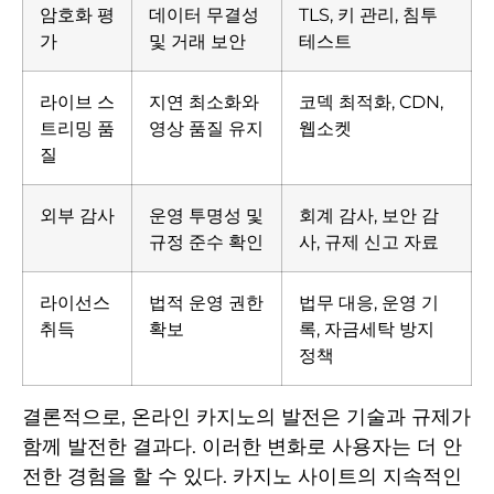
암호화 평
데이터 무결성
TLS, 키 관리, 침투
가
및 거래 보안
테스트
라이브 스
지연 최소화와
코덱 최적화, CDN,
트리밍 품
영상 품질 유지
웹소켓
질
외부 감사
운영 투명성 및
회계 감사, 보안 감
규정 준수 확인
사, 규제 신고 자료
라이선스
법적 운영 권한
법무 대응, 운영 기
취득
확보
록, 자금세탁 방지
정책
결론적으로, 온라인 카지노의 발전은 기술과 규제가
함께 발전한 결과다. 이러한 변화로 사용자는 더 안
전한 경험을 할 수 있다. 카지노 사이트의 지속적인