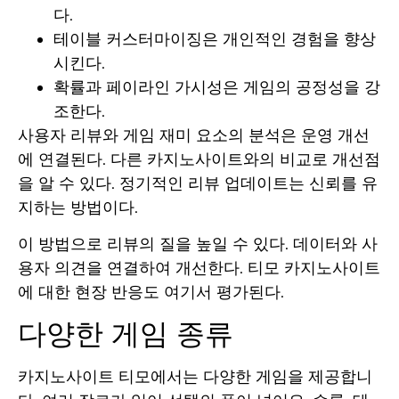
다.
테이블 커스터마이징은 개인적인 경험을 향상
시킨다.
확률과 페이라인 가시성은 게임의 공정성을 강
조한다.
사용자 리뷰와 게임 재미 요소의 분석은 운영 개선
에 연결된다. 다른 카지노사이트와의 비교로 개선점
을 알 수 있다. 정기적인 리뷰 업데이트는 신뢰를 유
지하는 방법이다.
이 방법으로 리뷰의 질을 높일 수 있다. 데이터와 사
용자 의견을 연결하여 개선한다. 티모 카지노사이트
에 대한 현장 반응도 여기서 평가된다.
다양한 게임 종류
카지노사이트 티모에서는 다양한 게임을 제공합니