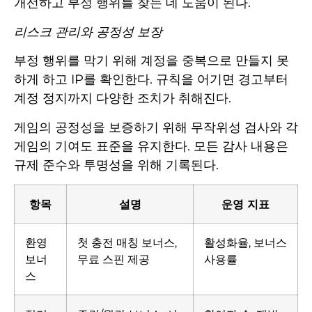
개선하고 부정 행위를 찾는 데 도움이 된다.
리스크 관리와 공정성 보장
부정 행위를 막기 위해 계정을 중복으로 만들지 못
하게 하고 IP를 확인한다. 규칙을 어기면 경고부터
계정 정지까지 다양한 조치가 취해진다.
게임의 공정성을 보증하기 위해 무작위성 검사와 각
게임의 기여도 표준을 유지한다. 모든 감사 내용은
규제 준수와 투명성을 위해 기록된다.
항목
설명
운영 지표
환영
첫 충전 매칭 보너스,
활성화율, 보너스
보너
무료 스핀 제공
사용률
스