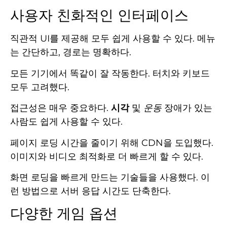
사용자 친화적인 인터페이스
직관적 UI를 제공해 모두 쉽게 사용할 수 있다. 메뉴
는 간단하고, 경로는 명확하다.
모든 기기에서 똑같이 잘 작동한다. 터치와 키보드
모두 고려했다.
접근성은 매우 중요하다.
시각
및
운동
장애가 있는
사람도 쉽게 사용할 수 있다.
페이지 로딩 시간을 줄이기 위해 CDN을 도입했다.
이미지와 비디오 최적화로 더 빠르게 할 수 있다.
화면 로딩을 빠르게 만드는 기술들을 사용했다. 이
런 방법으로 서버 응답 시간도 단축한다.
다양한 게임 옵션