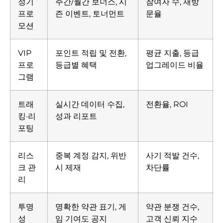
정기
주간/월간 보너스, 시
참여자 수, 재방
프로
즌 이벤트, 토너먼트
문율
모션
VIP
포인트 적립 및 전환,
평균 지출, 등급
프로
등급별 혜택
업그레이드 비율
그램
트래
실시간 데이터 수집,
전환율, ROI
킹·리
성과 리포트
포팅
리스
중복 계정 감지, 위반
사기 적발 건수,
크 관
시 제재
차단률
리
투명
명확한 약관 표기, 게
약관 분쟁 건수,
성
임 기여도 공지
고객 신뢰 지수