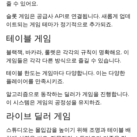
줄 수 있어요.
슬롯 게임은 공급사 API로 연결됩니다. 새롭게 업데
이트되는 게임 테마가 정기적으로 추가되죠.
테이블 게임
블랙잭, 바카라, 룰렛은 각각의 규칙이 명확해요. 이
게임들은 각각 다른 방식으로 즐길 수 있습니다.
테이블 한도는 게임마다 다양합니다. 이는 다양한
플레이어를 만족시키죠.
알고리즘으로 동작하는 딜러가 게임을 진행합니다.
이 시스템은 게임의 공정성을 유지하죠.
라이브 딜러 게임
스튜디오는 몰입감을 높이기 위해 조명과 테이블 배