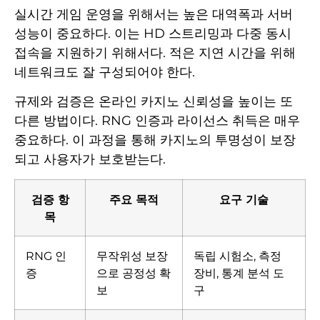
실시간 게임 운영을 위해서는 높은 대역폭과 서버
성능이 중요하다. 이는 HD 스트리밍과 다중 동시
접속을 지원하기 위해서다. 적은 지연 시간을 위해
네트워크도 잘 구성되어야 한다.
규제와 검증은 온라인 카지노 신뢰성을 높이는 또
다른 방법이다. RNG 인증과 라이선스 취득은 매우
중요하다. 이 과정을 통해 카지노의 투명성이 보장
되고 사용자가 보호받는다.
검증 항
주요 목적
요구 기술
목
RNG 인
무작위성 보장
독립 시험소, 측정
증
으로 공정성 확
장비, 통계 분석 도
보
구