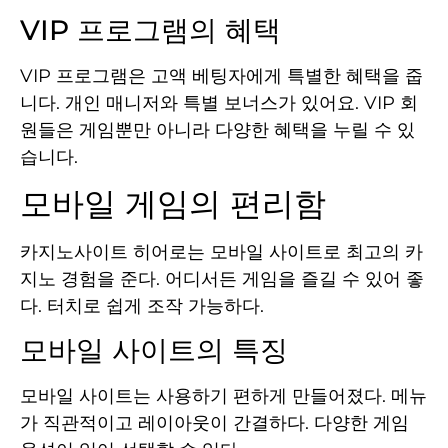
VIP 프로그램의 혜택
VIP 프로그램은 고액 베팅자에게 특별한 혜택을 줍
니다. 개인 매니저와 특별 보너스가 있어요. VIP 회
원들은 게임뿐만 아니라 다양한 혜택을 누릴 수 있
습니다.
모바일 게임의 편리함
카지노사이트 히어로는 모바일 사이트로 최고의 카
지노 경험을 준다. 어디서든 게임을 즐길 수 있어 좋
다. 터치로 쉽게 조작 가능하다.
모바일 사이트의 특징
모바일 사이트는 사용하기 편하게 만들어졌다. 메뉴
가 직관적이고 레이아웃이 간결하다. 다양한 게임