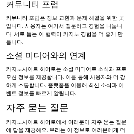
커뮤니티 포럼
커뮤니티 포럼은 정보 교환과 문제 해결을 위한 곳
입니다. 사용자는 여기서 질문하고 경험을 나눕니
다. 서로 돕는 이 협력이 카지노 경험을 더 좋게 만
듭니다.
소셜 미디어와의 연계
카지노사이트 히어로는 소셜 미디어로 소식과 프로
모션 정보를 제공합니다. 이를 통해 사용자와 더 강
하게 소통합니다. 플랫폼을 이용해 최신 소식과 이
벤트 정보를 빠르게 알립니다.
자주 묻는 질문
카지노사이트 히어로에서 여러분이 자주 묻는 질문
에 답을 제공해요. 우리는 이 정보로 여러분에게 더