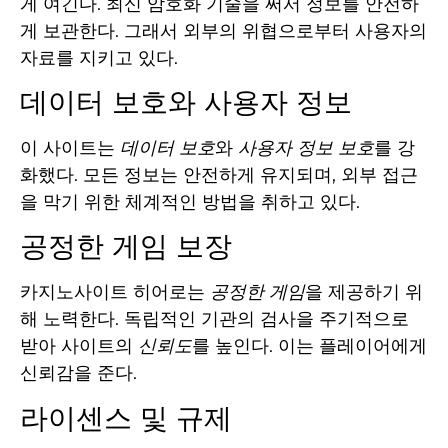
게 여긴다. 최신 암호화 기술을 써서 정보를 안전하
게 보관한다. 그래서 외부의 위협으로부터 사용자의
자료를 지키고 있다.
데이터 보호와 사용자 정보
이 사이트는
데이터 보호
와
사용자 정보 보호
를 강
화했다. 모든 정보는 안전하게 유지되며, 외부 접근
을 막기 위한 체계적인 방법을 취하고 있다.
공정한 게임 보장
카지노사이트 히어로는
공정한 게임
을 제공하기 위
해 노력한다. 독립적인 기관의 검사을 주기적으로
받아 사이트의
신뢰도
를 높인다. 이는 플레이어에게
신뢰감을 준다.
라이센스 및 규제