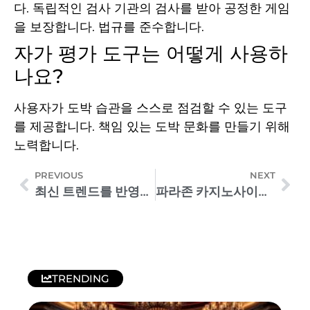
다. 독립적인 검사 기관의 검사를 받아 공정한 게임
을 보장합니다. 법규를 준수합니다.
자가 평가 도구는 어떻게 사용하
나요?
사용자가 도박 습관을 스스로 점검할 수 있는 도구
를 제공합니다. 책임 있는 도박 문화를 만들기 위해
노력합니다.
PREVIOUS
NEXT
최신 트렌드를 반영한 카지노사이트 슬롯 게임 업데이트
파라존 카지노사이트: 한국 최고의 온라인 도박 경험
TRENDING