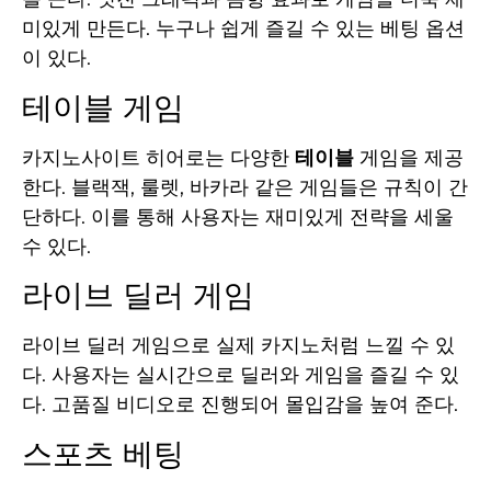
미있게 만든다. 누구나 쉽게 즐길 수 있는 베팅 옵션
이 있다.
테이블 게임
카지노사이트 히어로는 다양한
테이블
게임을 제공
한다. 블랙잭, 룰렛, 바카라 같은 게임들은 규칙이 간
단하다. 이를 통해 사용자는 재미있게 전략을 세울
수 있다.
라이브 딜러 게임
라이브 딜러 게임으로 실제 카지노처럼 느낄 수 있
다. 사용자는 실시간으로 딜러와 게임을 즐길 수 있
다. 고품질 비디오로 진행되어 몰입감을 높여 준다.
스포츠 베팅