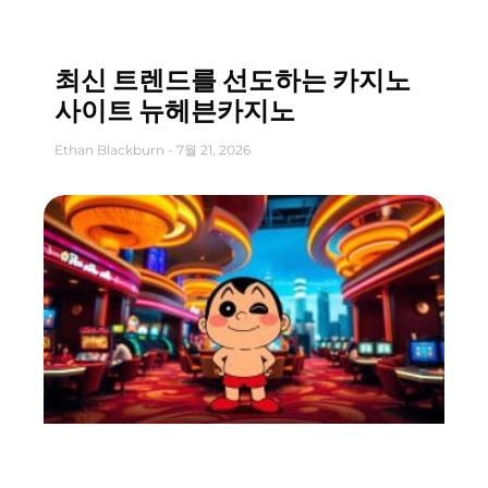
최신 트렌드를 선도하는 카지노
사이트 뉴헤븐카지노
Ethan Blackburn
7월 21, 2026