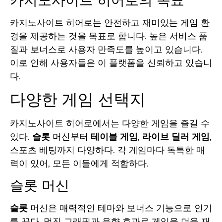
카지노사이트 히어로는 안전하고 재미있는 게임 환
경을 제공하는 것을 목표로 합니다. 높은 서비스 품
질과 보너스로 사용자 만족도를 높이고 있습니다.
이로 인해 사용자들은 이 플랫폼을 신뢰하고 있습니
다.
다양한 게임 선택지
카지노사이트 히어로에서는 다양한 게임을 즐길 수
있다.
슬롯
머신부터
테이블 게임
,
라이브 딜러 게임
,
스포츠 베팅까지 다양하다. 각 게임마다 독특한 매
력이 있어, 모든 이들에게 적합하다.
슬롯 머신
슬롯
머신은 매력적인 테마와 보너스 기능으로 인기
를 끈다. 멋진 그래픽과 음향 효과로 게임을 더욱 재