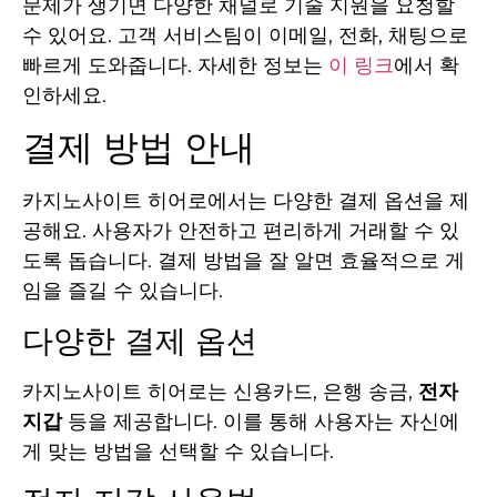
문제가 생기면 다양한 채널로 기술 지원을 요청할
수 있어요. 고객 서비스팀이 이메일, 전화, 채팅으로
빠르게 도와줍니다. 자세한 정보는
이 링크
에서 확
인하세요.
결제 방법 안내
카지노사이트 히어로에서는 다양한 결제 옵션을 제
공해요. 사용자가 안전하고 편리하게 거래할 수 있
도록 돕습니다. 결제 방법을 잘 알면 효율적으로 게
임을 즐길 수 있습니다.
다양한 결제 옵션
카지노사이트 히어로는 신용카드, 은행 송금,
전자
지갑
등을 제공합니다. 이를 통해 사용자는 자신에
게 맞는 방법을 선택할 수 있습니다.