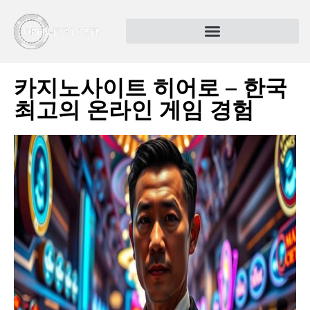
카지노사이트 히어로 – 한국
최고의 온라인 게임 경험