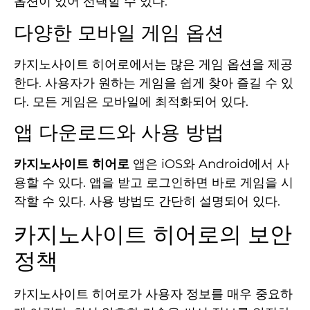
옵션이 있어 선택할 수 있다.
다양한 모바일 게임 옵션
카지노사이트 히어로에서는 많은 게임 옵션을 제공
한다. 사용자가 원하는 게임을 쉽게 찾아 즐길 수 있
다. 모든 게임은 모바일에 최적화되어 있다.
앱 다운로드와 사용 방법
카지노사이트 히어로
앱은 iOS와 Android에서 사
용할 수 있다. 앱을 받고 로그인하면 바로 게임을 시
작할 수 있다. 사용 방법도 간단히 설명되어 있다.
카지노사이트 히어로의 보안
정책
카지노사이트 히어로가 사용자 정보를 매우 중요하