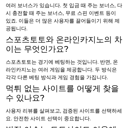
여러 보너스가 있습니다. 첫 입금 때 주는 보너스, 다
시 충전할 때 주는 보너스, 무료 스핀 이벤트 등이
있죠. 이들은 더 많은 사용자를 끌어들이기 위해 제
공됩니다.
스포츠토토와 온라인카지노의 차
이는 무엇인가요?
스포츠토토는 경기에 베팅하는 것입니다. 반면, 온
라인카지노는 여러 게임을 제공합니다. 두 방식은
각각 다른 베팅 방식과 게임 경험을 가집니다.
먹튀 없는 사이트를 어떻게 찾을
수 있나요?
사용자 리뷰를 살펴보고, 검증된 사이트를 선택하세
요. 안전한 사이트 선택이 중요합니다.