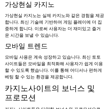
가상현실 카지노
가상현실 카지노는 실제 카지노와 같은 경험을 제공
합니다. 최신 기술에 기반하여 게임 플레이에 더 집
중하게 합니다. 이로써 사용자는 더 재미있고 즐거
운 시간을 보낼 수 있습니다.
모바일 트렌드
모바일 사용은 계속 성장하고 있습니다. 최신 토토
사이트들은 모바일을 최적화해 사용자가 쉽게 이용
할 수 있도록 했습니다. 이를 통해 어디서나 편하게
베팅 할 수 있는 환경을 제공합니다.
카지노사이트의 보너스 및
프로모션