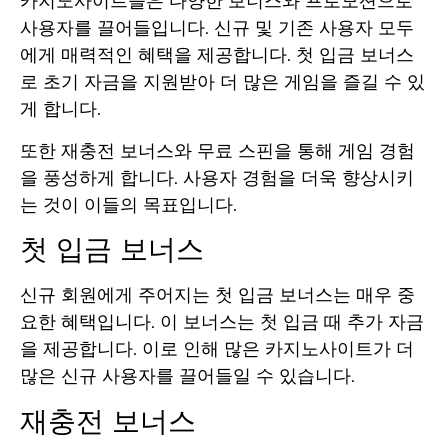
카지노사이트들은 다양한 보너스와 프로모션으로
사용자를 끌어들입니다. 신규 및 기존 사용자 모두
에게 매력적인 혜택을 제공합니다. 첫 입금 보너스
로 초기 자금을 지원받아 더 많은 게임을 즐길 수 있
게 합니다.
또한 재충전 보너스와 무료 스핀을 통해 게임 경험
을 풍성하게 합니다. 사용자 경험을 더욱 향상시키
는 것이 이들의 목표입니다.
첫 입금 보너스
신규 회원에게 주어지는 첫 입금 보너스는 매우 중
요한 혜택입니다. 이 보너스는 첫 입금 때 추가 자금
을 제공합니다. 이로 인해 많은 카지노사이트가 더
많은 신규 사용자를 끌어들일 수 있습니다.
재충전 보너스