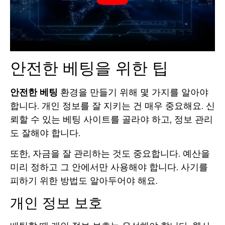
안전한 베팅을 위한 팁
안전한 베팅
환경을 만들기 위해 몇 가지를 알아야
합니다. 개인 정보를 잘 지키는 건 매우 중요해요. 신
뢰할 수 있는 베팅 사이트를 골라야 하고, 정보 관리
도 잘해야 합니다.
또한, 자금을 잘 관리하는 것도 중요합니다. 예산을
미리 정하고 그 안에서만 사용해야 합니다. 사기를
피하기 위한 방법도 알아두어야 해요.
개인 정보 보호