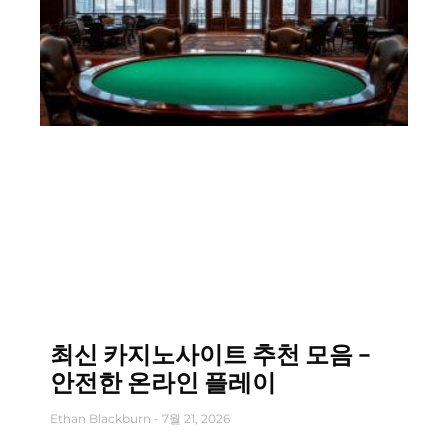
최신 카지노사이트 추천 모음 –
안전한 온라인 플레이
Ethan Blackburn
7월 21, 2026