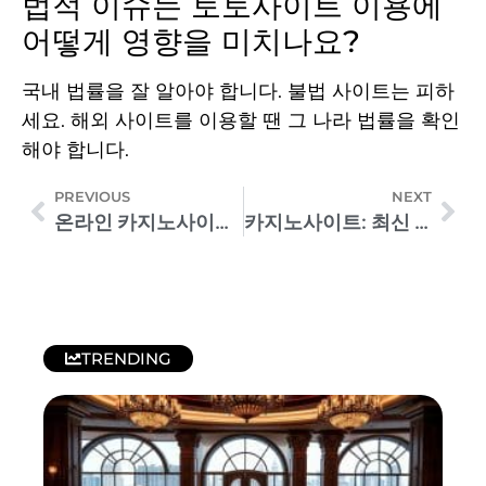
법적 이슈는 토토사이트 이용에
어떻게 영향을 미치나요?
국내 법률을 잘 알아야 합니다. 불법 사이트는 피하
세요. 해외 사이트를 이용할 땐 그 나라 법률을 확인
해야 합니다.
PREVIOUS
NEXT
온라인 카지노사이트 최신 트렌드와 안전 이슈
카지노사이트: 최신 온라인 게임 트렌드 및 뉴스
TRENDING