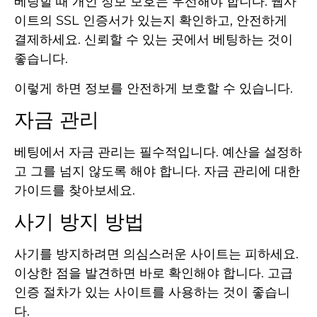
베팅할 때 개인 정보 보호는 우선해야 합니다. 웹사
이트의 SSL 인증서가 있는지 확인하고, 안전하게
결제하세요. 신뢰할 수 있는 곳에서 베팅하는 것이
좋습니다.
이렇게 하면 정보를 안전하게 보호할 수 있습니다.
자금 관리
베팅에서 자금 관리는 필수적입니다. 예산을 설정하
고 그를 넘지 않도록 해야 합니다. 자금 관리에 대한
가이드를 찾아보세요.
사기 방지 방법
사기를 방지하려면 의심스러운 사이트는 피하세요.
이상한 점을 발견하면 바로 확인해야 합니다. 고급
인증 절차가 있는 사이트를 사용하는 것이 좋습니
다.