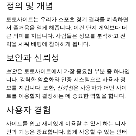
정의 및 개념
토토사이트는 우리가 스포츠 경기 결과를 예측하면
서 즐거움을 얻게 해줍니다. 이건 단지 게임보다 더
큰 의미를 지닙니다. 사람들은 정보를 분석하고 전
략을 세워 베팅에 참여하게 됩니다.
보안과 신뢰성
보안
은 토토사이트에서 가장 중요한 부분 중 하나입
니다. 강력한 암호화와 인증 시스템으로 사용자 정
보를 지킵니다. 또한,
신뢰성
은 사용자가 어떤 사이
트를 이용할지 결정하는 데 중요한 역할을 합니다.
사용자 경험
사이트를 쉽고 재미있게 이용할 수 있게 하는 디자
인과 기능은 중요합니다. 쉽게 사용할 수 있는 인터