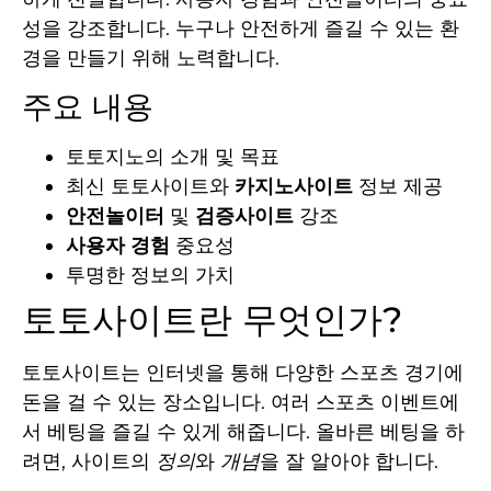
성을 강조합니다. 누구나 안전하게 즐길 수 있는 환
경을 만들기 위해 노력합니다.
주요 내용
토토지노의 소개 및 목표
최신 토토사이트와
카지노사이트
정보 제공
안전놀이터
및
검증사이트
강조
사용자 경험
중요성
투명한 정보의 가치
토토사이트란 무엇인가?
토토사이트는 인터넷을 통해 다양한 스포츠 경기에
돈을 걸 수 있는 장소입니다. 여러 스포츠 이벤트에
서 베팅을 즐길 수 있게 해줍니다. 올바른 베팅을 하
려면, 사이트의
정의
와
개념
을 잘 알아야 합니다.