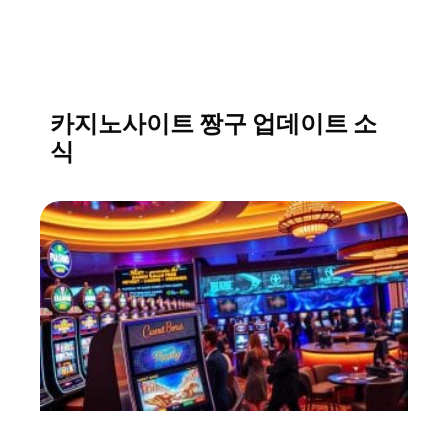
카지노사이트 짱구 업데이트 소
식