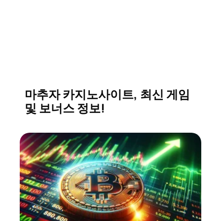
마추자 카지노사이트, 최신 게임
및 보너스 정보!