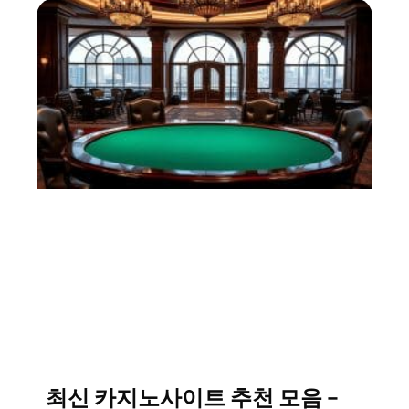
최신 카지노사이트 추천 모음 –