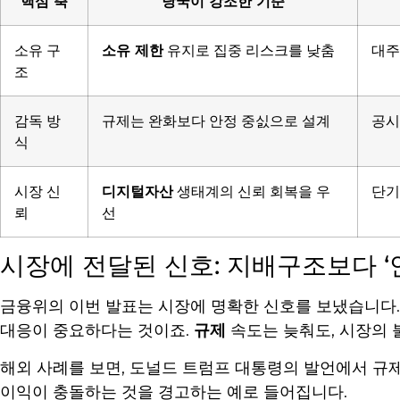
핵심 축
당국이 강조한 기준
소유 구
소유 제한
유지로 집중 리스크를 낮춤
대주
조
감독 방
규제는 완화보다 안정 중싨으로 설계
공시
식
시장 신
디지털자산
생태계의 신뢰 회복을 우
단기
뢰
선
시장에 전달된 신호: 지배구조보다 ‘
금융위의 이번 발표는 시장에 명확한 신호를 보냈습니다
대응이 중요하다는 것이죠.
규제
속도는 늦춰도, 시장의 
해외 사례를 보면, 도널드 트럼프 대통령의 발언에서 규제
이익이 충돌하는 것을 경고하는 예로 들어집니다.