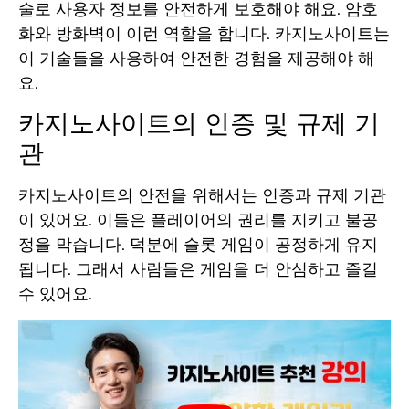
술로 사용자 정보를 안전하게 보호해야 해요. 암호
화와 방화벽이 이런 역할을 합니다. 카지노사이트는
이 기술들을 사용하여 안전한 경험을 제공해야 해
요.
카지노사이트의 인증 및 규제 기
관
카지노사이트의 안전을 위해서는 인증과 규제 기관
이 있어요. 이들은 플레이어의 권리를 지키고 불공
정을 막습니다. 덕분에 슬롯 게임이 공정하게 유지
됩니다. 그래서 사람들은 게임을 더 안심하고 즐길
수 있어요.