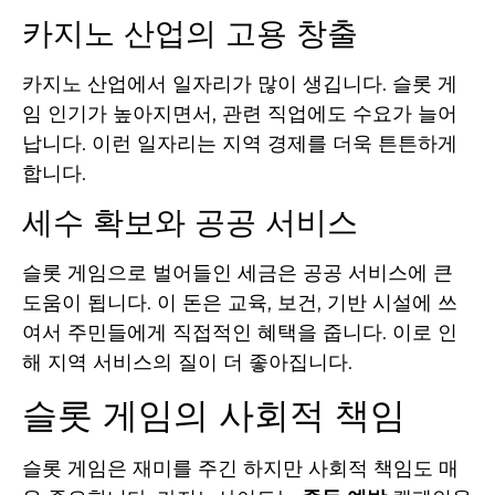
카지노 산업의 고용 창출
카지노 산업에서 일자리가 많이 생깁니다. 슬롯 게
임 인기가 높아지면서, 관련 직업에도 수요가 늘어
납니다. 이런 일자리는 지역 경제를 더욱 튼튼하게
합니다.
세수 확보와 공공 서비스
슬롯 게임으로 벌어들인 세금은 공공 서비스에 큰
도움이 됩니다. 이 돈은 교육, 보건, 기반 시설에 쓰
여서 주민들에게 직접적인 혜택을 줍니다. 이로 인
해 지역 서비스의 질이 더 좋아집니다.
슬롯 게임의 사회적 책임
슬롯 게임은 재미를 주긴 하지만 사회적 책임도 매