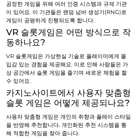
공정한 게임을 위해 여러 인증 시스템과 규제 기관
이 있어요. 이 기관들은 랜덤 넘버 생성기(RNG)로
게임이 공평하게 진행되도록 합니다.
VR 슬롯게임은 어떤 방식으로 작
동하나요?
VR 슬롯게임은 가상현실 기술로 플레이어에게 몰
입감 있는 경험을 제공해요. 이로 인해 사람들은 가
상 공간에서 슬롯 게임을 즐기며 새로운 체험을 할
수 있어요.
카지노사이트에서 사용자 맞춤형
슬롯 게임은 어떻게 제공되나요?
사용자 맞춤형 게임은 개인의 취향과 플레이 스타일
을 반영해 추천합니다. 개인화된 추천 시스템을 통
해 적합한 게임을 찾아 줍니다.