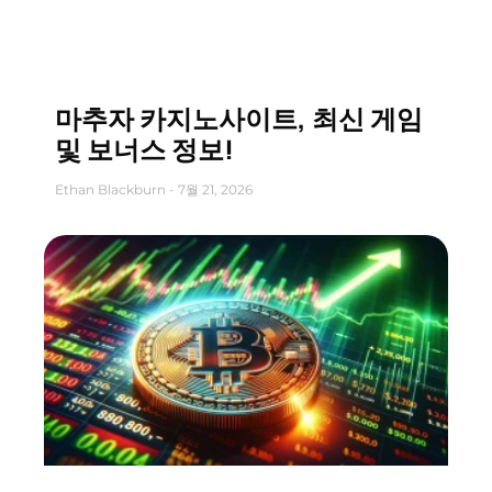
마추자 카지노사이트, 최신 게임
및 보너스 정보!
Ethan Blackburn
7월 21, 2026