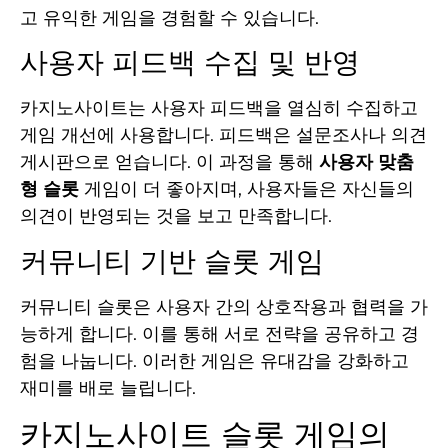
고 유익한 게임을 경험할 수 있습니다.
사용자 피드백 수집 및 반영
카지노사이트는 사용자 피드백을 열심히 수집하고
게임 개선에 사용합니다. 피드백은 설문조사나 의견
게시판으로 얻습니다. 이 과정을 통해
사용자 맞춤
형 슬롯
게임이 더 좋아지며, 사용자들은 자신들의
의견이 반영되는 것을 보고 만족합니다.
커뮤니티 기반 슬롯 게임
커뮤니티 슬롯은 사용자 간의 상호작용과 협력을 가
능하게 합니다. 이를 통해 서로 전략을 공유하고 경
험을 나눕니다. 이러한 게임은 유대감을 강화하고
재미를 배로 늘립니다.
카지노사이트 슬롯 게임의