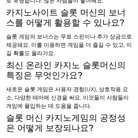
로 유명합니다. 많은 사람들이 좋아해요.
카지노사이트 슬롯 머신의 보너
스를 어떻게 활용할 수 있나요?
슬롯 게임의 보너스는 무료 스핀이나 추가 상금으로
제공돼요. 이를 이용하면 게임을 더 즐길 수 있고, 이
길 확률도 올라가요.
최신 온라인 카지노 슬롯머신의
특징은 무엇인가요?
새로운 슬롯 게임은 사용자 경험(UX), 상호작용 요
소, 다양한 테마에 신경을 써요. 이것들이 사람들이
게임에 몰입하는 데 도움을 줍니다.
슬롯 머신 카지노게임의 공정성
은 어떻게 보장되나요?