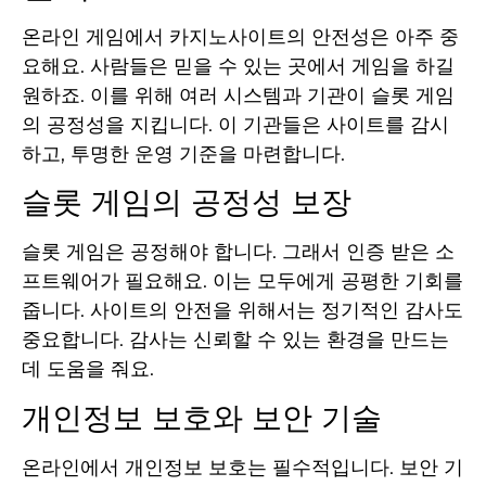
온라인 게임에서 카지노사이트의 안전성은 아주 중
요해요. 사람들은 믿을 수 있는 곳에서 게임을 하길
원하죠. 이를 위해 여러 시스템과 기관이 슬롯 게임
의 공정성을 지킵니다. 이 기관들은 사이트를 감시
하고, 투명한 운영 기준을 마련합니다.
슬롯 게임의 공정성 보장
슬롯 게임은 공정해야 합니다. 그래서 인증 받은 소
프트웨어가 필요해요. 이는 모두에게 공평한 기회를
줍니다. 사이트의 안전을 위해서는 정기적인 감사도
중요합니다. 감사는 신뢰할 수 있는 환경을 만드는
데 도움을 줘요.
개인정보 보호와 보안 기술
온라인에서 개인정보 보호는 필수적입니다. 보안 기