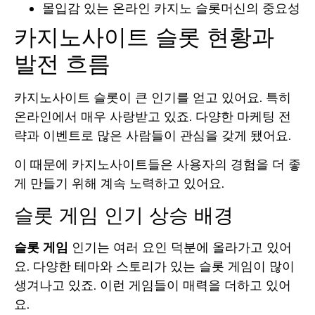
몰입감 있는 온라인 카지노 슬롯머신의 중요성
카지노사이트 슬롯 현황과
발전 흐름
카지노사이트 슬롯이 큰 인기를 얻고 있어요. 특히
온라인에서 매우 사랑받고 있죠. 다양한 마케팅 전
략과 이벤트로 많은 사람들이 관심을 갖게 됐어요.
이 때문에 카지노사이트들은 사용자의 경험을 더 좋
게 만들기 위해 계속 노력하고 있어요.
슬롯 게임 인기 상승 배경
슬롯 게임
인기는 여러 요인 덕분에 올라가고 있어
요. 다양한 테마와 스토리가 있는 슬롯 게임이 많이
생겨나고 있죠. 이런 게임들이 매력을 더하고 있어
요.