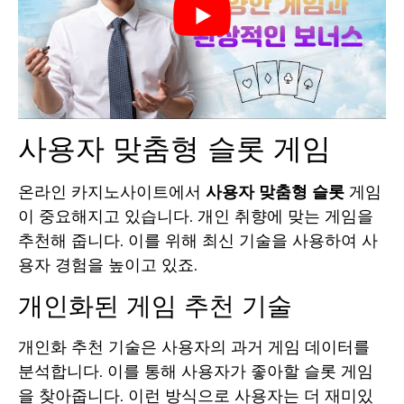
사용자 맞춤형 슬롯 게임
온라인 카지노사이트에서
사용자 맞춤형 슬롯
게임
이 중요해지고 있습니다. 개인 취향에 맞는 게임을
추천해 줍니다. 이를 위해 최신 기술을 사용하여 사
용자 경험을 높이고 있죠.
개인화된 게임 추천 기술
개인화 추천 기술은 사용자의 과거 게임 데이터를
분석합니다. 이를 통해 사용자가 좋아할 슬롯 게임
을 찾아줍니다. 이런 방식으로 사용자는 더 재미있