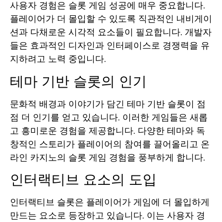
사용자 경험은 슬롯 게임 성공에 매우 중요합니다.
플레이어가 더 몰입할 수 있도록 직관적인 내비게이
션과 다채로운 시각적 요소들이 필요합니다. 개발자
들은 효과적인 디자인과 인터페이스로 경쟁력을 유
지하려고 노력 중입니다.
테마 기반 슬롯의 인기
문화적 배경과 이야기가 담긴 테마 기반 슬롯이 점
점 더 인기를 얻고 있습니다. 이러한 게임들은 새롭
고 흥미로운 경험을 제공합니다. 다양한 테마와 독
창적인 스토리가 플레이어의 참여를 끌어올리고 온
라인 카지노의 슬롯 게임 경험을 풍부하게 합니다.
인터랙티브 요소의 도입
인터랙티브 슬롯은 플레이어가 게임에 더 몰입하게
만드는 요소로 등장하고 있습니다. 이는 사용자 경